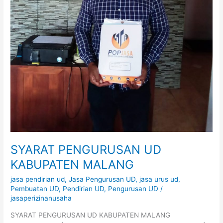
SYARAT PENGURUSAN UD
KABUPATEN MALANG
jasa pendirian ud
,
Jasa Pengurusan UD
,
jasa urus ud
,
Pembuatan UD
,
Pendirian UD
,
Pengurusan UD
/
jasaperizinanusaha
SYARAT PENGURUSAN UD KABUPATEN MALANG