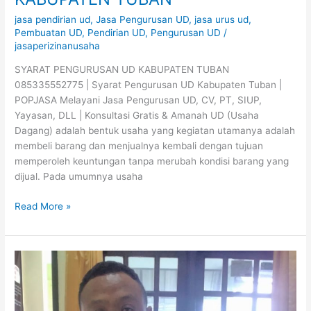
jasa pendirian ud
,
Jasa Pengurusan UD
,
jasa urus ud
,
Pembuatan UD
,
Pendirian UD
,
Pengurusan UD
/
jasaperizinanusaha
SYARAT PENGURUSAN UD KABUPATEN TUBAN
085335552775 | Syarat Pengurusan UD Kabupaten Tuban |
POPJASA Melayani Jasa Pengurusan UD, CV, PT, SIUP,
Yayasan, DLL | Konsultasi Gratis & Amanah UD (Usaha
Dagang) adalah bentuk usaha yang kegiatan utamanya adalah
membeli barang dan menjualnya kembali dengan tujuan
memperoleh keuntungan tanpa merubah kondisi barang yang
dijual. Pada umumnya usaha
Read More »
SYARAT
PENGURUSAN
UD
KABUPATEN