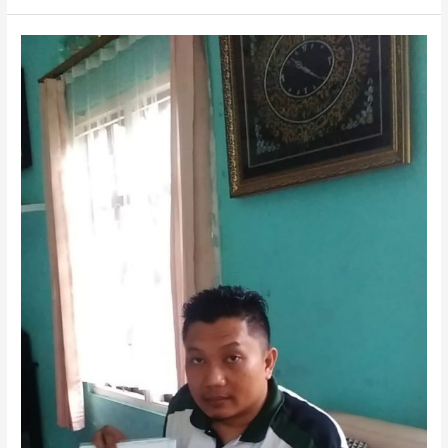
SYARAT
PENGURUSAN
UD
KABUPATEN
PASURUAN