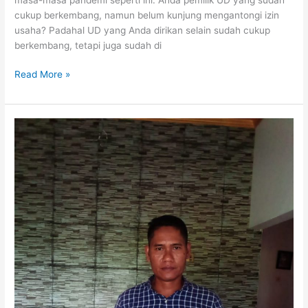
cukup berkembang, namun belum kunjung mengantongi izin
usaha? Padahal UD yang Anda dirikan selain sudah cukup
berkembang, tetapi juga sudah di
Read More »
SYARAT
PENGURUSAN
UD
KABUPATEN
MALANG