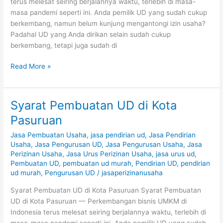
terus melesat seiring berjalannya waktu, terlebih di masa-
masa pandemi seperti ini. Anda pemilik UD yang sudah cukup
berkembang, namun belum kunjung mengantongi izin usaha?
Padahal UD yang Anda dirikan selain sudah cukup
berkembang, tetapi juga sudah di
Read More »
Syarat Pembuatan UD di Kota
Syarat
Pembuatan
Pasuruan
UD
Jasa Pembuatan Usaha
,
jasa pendirian ud
,
Jasa Pendirian
di
Usaha
,
Jasa Pengurusan UD
,
Jasa Pengurusan Usaha
,
Jasa
Kota
Perizinan Usaha
,
Jasa Urus Perizinan Usaha
,
jasa urus ud
,
Pasuruan
Pembuatan UD
,
pembuatan ud murah
,
Pendirian UD
,
pendirian
ud murah
,
Pengurusan UD
/
jasaperizinanusaha
Syarat Pembuatan UD di Kota Pasuruan Syarat Pembuatan
UD di Kota Pasuruan — Perkembangan bisnis UMKM di
Indonesia terus melesat seiring berjalannya waktu, terlebih di
masa-masa pandemi seperti ini. Anda pemilik UD yang sudah