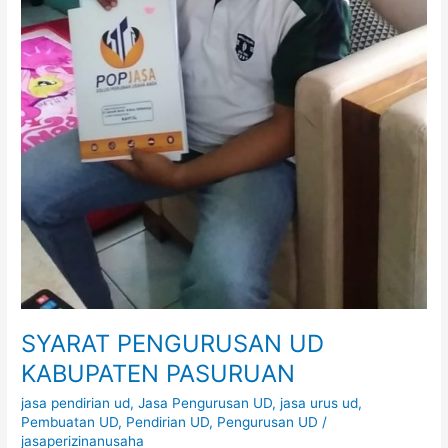
SYARAT PENGURUSAN UD
KABUPATEN PASURUAN
jasa pendirian ud
,
Jasa Pengurusan UD
,
jasa urus ud
,
Pembuatan UD
,
Pendirian UD
,
Pengurusan UD
/
jasaperizinanusaha