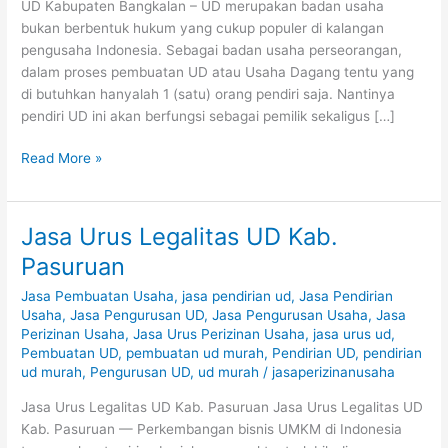
UD Kabupaten Bangkalan – UD merupakan badan usaha
bukan berbentuk hukum yang cukup populer di kalangan
pengusaha Indonesia. Sebagai badan usaha perseorangan,
dalam proses pembuatan UD atau Usaha Dagang tentu yang
di butuhkan hanyalah 1 (satu) orang pendiri saja. Nantinya
pendiri UD ini akan berfungsi sebagai pemilik sekaligus […]
Read More »
Jasa Urus Legalitas UD Kab.
Jasa
Urus
Pasuruan
Legalitas
Jasa Pembuatan Usaha
,
jasa pendirian ud
,
Jasa Pendirian
UD
Usaha
,
Jasa Pengurusan UD
,
Jasa Pengurusan Usaha
,
Jasa
Kab.
Perizinan Usaha
,
Jasa Urus Perizinan Usaha
,
jasa urus ud
,
Pasuruan
Pembuatan UD
,
pembuatan ud murah
,
Pendirian UD
,
pendirian
ud murah
,
Pengurusan UD
,
ud murah
/
jasaperizinanusaha
Jasa Urus Legalitas UD Kab. Pasuruan Jasa Urus Legalitas UD
Kab. Pasuruan — Perkembangan bisnis UMKM di Indonesia