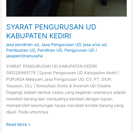
SYARAT PENGURUSAN UD
KABUPATEN KEDIRI
jasa pendirian ud
,
Jasa Pengurusan UD
,
jasa urus ud
,
Pembuatan UD
,
Pendirian UD
,
Pengurusan UD
/
jasaperizinanusaha
SYARAT PENGURUSAN UD KABUPATEN KEDIRI
081229995779 | Syarat Pengurusan UD Kabupaten Kediri |
POPJASA Melayani Jasa Pengurusan UD, CV, PT, SIUP,
Yayasan, DLL | Konsultasi Gratis & Amanah UD (Usaha
Dagang) adalah bentuk usaha yang kegiatan utamanya adalah
membeli barang dan menjualnya kembali dengan tujuan
memperoleh keuntungan tanpa merubah kondisi barang yang
dijual. Pada umumnya
Read More »