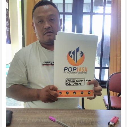
PENGURUSAN
UD
KABUPATEN
SIDOARJO