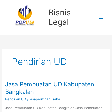
Lewati
Men
ke
Bisnis
konten
Uta
Legal
Pendirian UD
Jasa Pembuatan UD Kabupaten
Jasa
Pembuatan
Bangkalan
UD
Pendirian UD
/
jasaperizinanusaha
Kabupaten
Bangkalan
Jasa Pembuatan UD Kabupaten Bangkalan Jasa Pembuatan