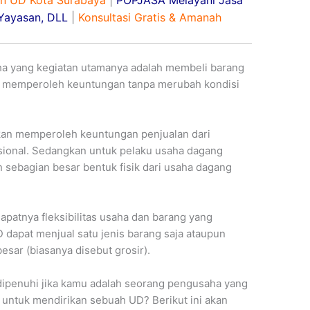
an UD Kota Surabaya
|
POPJASA Melayani Jasa
 Yayasan, DLL
|
Konsultasi Gratis & Amanah
ha yang kegiatan utamanya adalah membeli barang
n memperoleh keuntungan tanpa merubah kondisi
an memperoleh keuntungan penjualan dari
asional. Sedangkan untuk pelaku usaha dagang
sebagian besar bentuk fisik dari usaha dagang
patnya fleksibilitas usaha dan barang yang
UD dapat menjual satu jenis barang saja ataupun
sar (biasanya disebut grosir).
 dipenuhi jika kamu adalah seorang pengusaha yang
 untuk mendirikan sebuah UD? Berikut ini akan