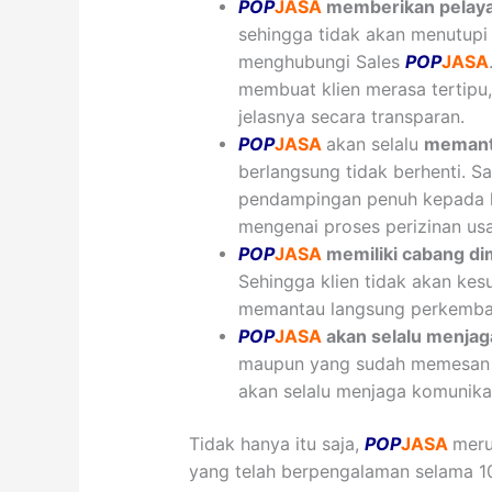
POP
JASA
memberikan pelayan
sehingga tidak akan menutupi 
menghubungi Sales
POP
JASA
membuat klien merasa tertipu
jelasnya secara transparan.
POP
JASA
akan selalu
memant
berlangsung tidak berhenti. S
pendampingan penuh kepada kl
mengenai proses perizinan usa
POP
JASA
memiliki cabang di
Sehingga klien tidak akan kes
memantau langsung perkembang
POP
JASA
akan selalu menjag
maupun yang sudah memesan le
akan selalu menjaga komunikas
Tidak hanya itu saja,
POP
JASA
meru
yang telah berpengalaman selama 10 