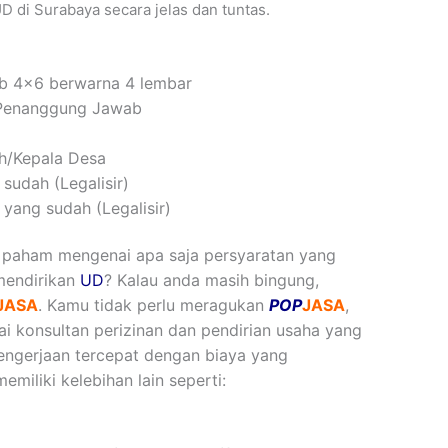
UD di Surabaya secara jelas dan tuntas.
b 4×6 berwarna 4 lembar
Penanggung Jawab
ah/Kepala Desa
udah (Legalisir)
yang sudah (Legalisir)
h paham mengenai apa saja persyaratan yang
mendirikan
UD
?
Kalau anda masih bingung,
JASA
. Kamu tidak perlu meragukan
POP
JASA
,
ai konsultan perizinan dan pendirian usaha yang
pengerjaan tercepat dengan biaya yang
memiliki kelebihan lain seperti: