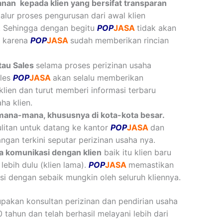
an kepada klien yang bersifat
transparan
alur proses pengurusan dari awal klien
. Sehingga dengan begitu
POP
JASA
tidak akan
, karena
POP
JASA
sudah memberikan rincian
au Sales
selama proses perizinan usaha
ales
POP
JASA
akan selalu memberikan
ien dan turut memberi informasi terbaru
ha klien.
mana-mana, khususnya di kota-kota besar.
ulitan untuk datang ke kantor
POP
JASA
dan
an terkini seputar perizinan usaha nya.
a komunikasi dengan klien
baik itu klien baru
bih dulu (klien lama).
POP
JASA
memastikan
i dengan sebaik mungkin oleh seluruh kliennya.
pakan konsultan perizinan dan pendirian usaha
tahun dan telah berhasil melayani lebih dari