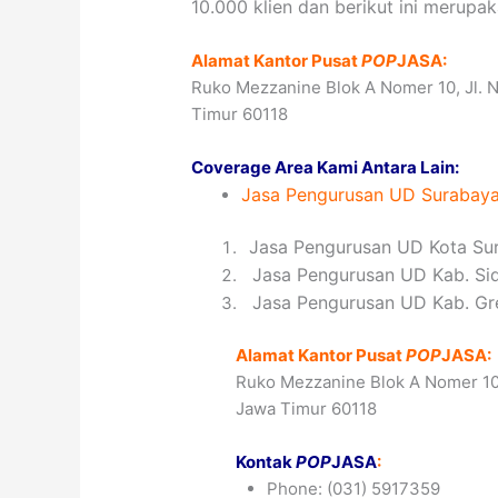
10.000 klien dan berikut ini merupa
Alamat Kantor Pusat
POP
JASA:
Ruko Mezzanine Blok A Nomer 10, Jl. N
Timur 60118
Coverage Area Kami Antara Lain:
Jasa
Pengurusan UD
Surabay
1
Jasa Pengurusan UD Kota Su
2
Jasa Pengurusan UD Kab. Si
3
Jasa Pengurusan UD Kab. Gr
Alamat Kantor Pusat
POP
JASA:
Ruko Mezzanine Blok A Nomer 10, 
Jawa Timur 60118
Kontak
POP
JASA
:
Phone: (031) 5917359