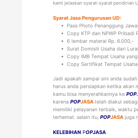
kami jelaskan syarat-syarat pendirian 
Syarat Jasa Pengurusan UD:
Pass Photo Penanggung Jawa
Copy KTP dan NPWP Pribadi 
6 lembar materai Rp. 6.000,-
Surat Domisili Usaha dari Lur
Copy IMB Tempat Usaha yang s
Copy Sertifikat Tempat Usaha 
Jadi apakah sampai sini anda suda
harus anda persiapkan ketika akan 
kamu bisa menyerahkannya ke
POP
karena
POP
JASA
telah diakui sebag
memiliki pelayanan terbaik, waktu 
terhemat. selain itu,
POP
JASA
juga 
KELEBIHAN
P
OP
JASA