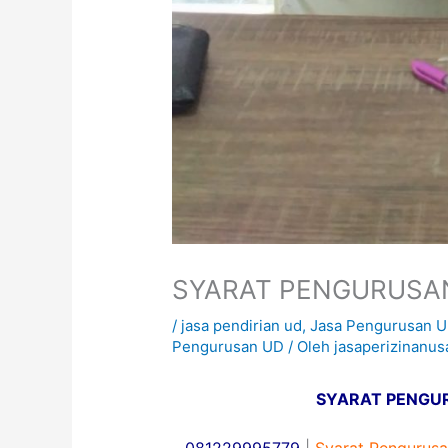
SYARAT PENGURUSA
/
jasa pendirian ud
,
Jasa Pengurusan 
Pengurusan UD
/ Oleh
jasaperizinanus
SYARAT PENGU