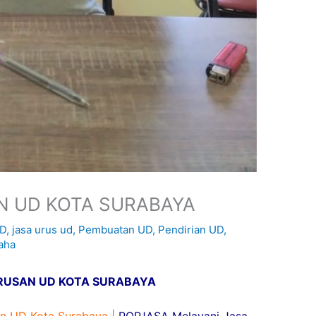
N UD KOTA SURABAYA
UD
,
jasa urus ud
,
Pembuatan UD
,
Pendirian UD
,
aha
RUSAN UD KOTA SURABAYA