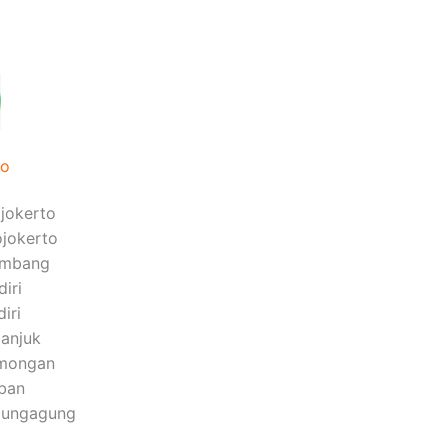
to
jokerto
jokerto
ombang
iri
iri
anjuk
amongan
ban
lungagung