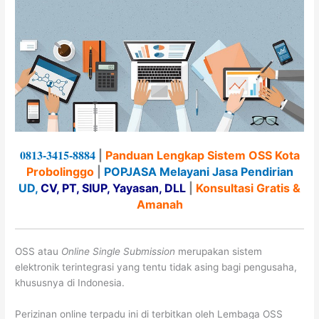
0813-3415-8884
|
Panduan Lengkap Sistem OSS Kota
Probolinggo
|
POPJASA Melayani Jasa Pendirian
UD,
CV, PT, SIUP, Yayasan, DLL
|
Konsultasi Gratis &
Amanah
OSS atau
Online Single Submission
merupakan sistem
elektronik terintegrasi yang tentu tidak asing bagi pengusaha,
khususnya di Indonesia.
Perizinan online terpadu ini di terbitkan oleh Lembaga OSS