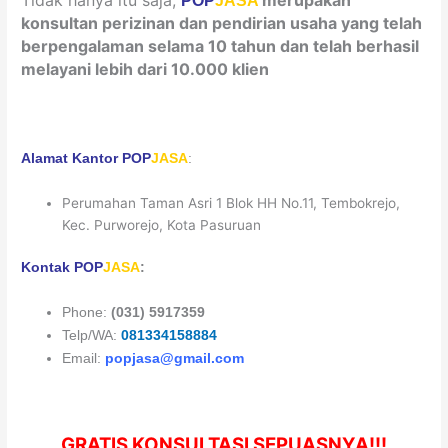
POP
JASA
konsultan perizinan dan pendirian usaha yang telah
berpengalaman selama 10 tahun dan telah berhasil
melayani lebih dari 10.000 klien
Alamat Kantor
POP
JASA
:
Perumahan Taman Asri 1 Blok HH No.11, Tembokrejo,
Kec. Purworejo, Kota Pasuruan
Kontak
POP
JASA
:
Phone:
(031) 5917359
Telp/WA:
081334158884
Email:
popjasa@gmail.com
GRATIS KONSULTASI SEPUASNYA!!!