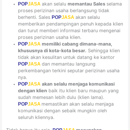
akan selalu
memantau Sales
selama
POP
JASA
proses perizinan usaha berlangsung tidak
berhenti. Sales
akan selalu
POP
JASA
memberikan pendampingan penuh kepada klien
dan turut memberi informasi terbaru mengenai
proses perizinan usaha klien.
memiliki cabang dimana-mana,
POP
JASA
khususnya di kota-kota besar.
Sehingga klien
tidak akan kesulitan untuk datang ke kantor
dan memantau langsung
POP
JASA
perkembangan terkini seputar perizinan usaha
nya.
akan selalu menjaga komunikasi
POP
JASA
dengan klien
baik itu klien baru maupun yang
sudah memesan lebih dulu (klien lama).
memastikan akan selalu menjaga
POP
JASA
komunikasi dengan sebaik mungkin oleh
seluruh kliennya.
Tidak hanya itu saja,
merupakan