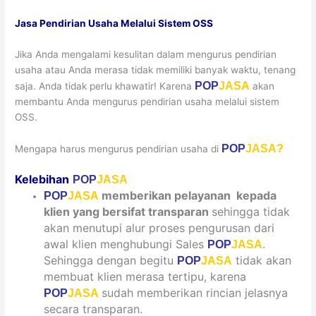
Jasa Pendirian Usaha Melalui Sistem OSS
Jika Anda mengalami kesulitan dalam mengurus pendirian
usaha atau Anda merasa tidak memiliki banyak waktu, tenang
POP
JASA
saja. Anda tidak perlu khawatir! Karena
akan
membantu Anda mengurus pendirian usaha melalui sistem
OSS.
POP
JASA?
Mengapa harus mengurus pendirian usaha di
Kelebihan
POP
JASA
memberikan pelayanan kepada
POP
JASA
klien yang bersifat
transparan
sehingga tidak
akan menutupi alur proses pengurusan dari
awal klien menghubungi Sales
.
POP
JASA
Sehingga dengan begitu
tidak akan
POP
JASA
membuat klien merasa tertipu, karena
sudah memberikan rincian jelasnya
POP
JASA
secara transparan.