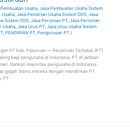
 Pembuatan Usaha
,
Jasa Pembuatan Usaha Sistem
n Usaha
,
Jasa Pendirian Usaha Sistem OSS
,
Jasa
ha Sistem OSS
,
Jasa Perizinan PT
,
Jasa Perizinan
an Usaha
,
Jasa Urus PT
,
Jasa Urus Usaha Sistem
PT
,
PENDIRIAN PT
,
Pengurusan PT
/
gan PT Kab. Pasuruan — Perseroan Terbatas (PT)
sing bagi pengusaha di Indonesia. PT di jadikan
mari. Bahkan mayoritas pengusaha di Indonesia
ap gagah bisnis mereka dengan mendirikan PT.
, PT