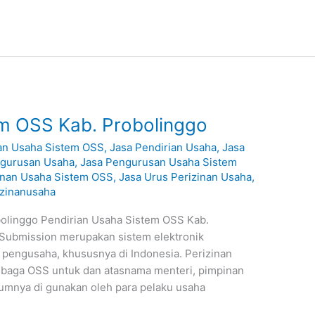
em OSS Kab. Probolinggo
an Usaha Sistem OSS
,
Jasa Pendirian Usaha
,
Jasa
ngurusan Usaha
,
Jasa Pengurusan Usaha Sistem
inan Usaha Sistem OSS
,
Jasa Urus Perizinan Usaha
,
izinanusaha
olinggo Pendirian Usaha Sistem OSS Kab.
 Submission merupakan sistem elektronik
gi pengusaha, khususnya di Indonesia. Perizinan
Lembaga OSS untuk dan atasnama menteri, pimpinan
umnya di gunakan oleh para pelaku usaha