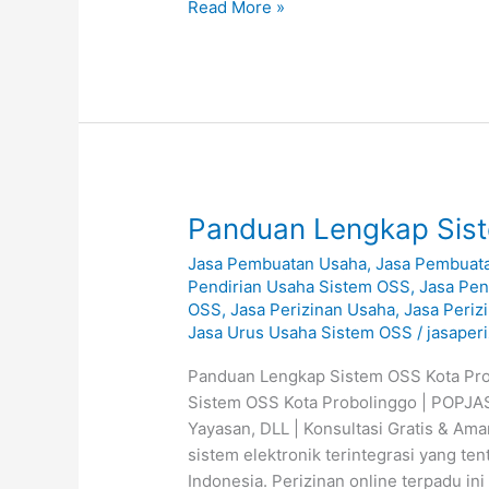
Read More »
Panduan
Panduan Lengkap Sist
Lengkap
Jasa Pembuatan Usaha
,
Jasa Pembuat
Sistem
Pendirian Usaha Sistem OSS
,
Jasa Pe
OSS
OSS
,
Jasa Perizinan Usaha
,
Jasa Periz
Kota
Jasa Urus Usaha Sistem OSS
/
jasaper
Probolinggo
Panduan Lengkap Sistem OSS Kota Pr
Sistem OSS Kota Probolinggo | POPJAS
Yayasan, DLL | Konsultasi Gratis & A
sistem elektronik terintegrasi yang te
Indonesia. Perizinan online terpadu ini