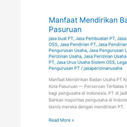
Manfaat
Manfaat Mendirikan B
Mendirikan
Pasuruan
Badan
jasa buat PT
,
Jasa Pembuatan PT
,
Jasa
Usaha
OSS
,
Jasa Pendirian PT
,
Jasa Pendiria
PT
Pengurusan Usaha
,
Jasa Pengurusan 
Kota
Perizinan Usaha
,
Jasa Perizinan Usah
Pasuruan
PT
,
Jasa Urus Usaha Sistem OSS
,
Lega
Pengurusan PT
/
jasaperizinanusaha
Manfaat Mendirikan Badan Usaha PT K
Kota Pasuruan — Perseroan Terbatas (
bagi pengusaha di Indonesia. PT di ja
Bahkan mayoritas pengusaha di Indone
bisnis mereka dengan mendirikan PT.
Read More »