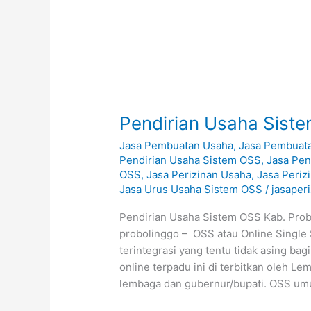
Pendirian
Pendirian Usaha Sist
Usaha
Jasa Pembuatan Usaha
,
Jasa Pembuat
Sistem
Pendirian Usaha Sistem OSS
,
Jasa Pe
OSS
OSS
,
Jasa Perizinan Usaha
,
Jasa Periz
Kab.
Jasa Urus Usaha Sistem OSS
/
jasaper
Probolinggo
Pendirian Usaha Sistem OSS Kab. Prob
probolinggo – OSS atau Online Single
terintegrasi yang tentu tidak asing ba
online terpadu ini di terbitkan oleh 
lembaga dan gubernur/bupati. OSS um