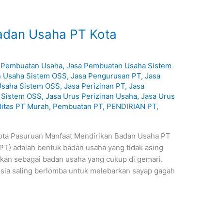
adan Usaha PT Kota
 Pembuatan Usaha
,
Jasa Pembuatan Usaha Sistem
n Usaha Sistem OSS
,
Jasa Pengurusan PT
,
Jasa
Usaha Sistem OSS
,
Jasa Perizinan PT
,
Jasa
a Sistem OSS
,
Jasa Urus Perizinan Usaha
,
Jasa Urus
litas PT Murah
,
Pembuatan PT
,
PENDIRIAN PT
,
ota Pasuruan Manfaat Mendirikan Badan Usaha PT
PT) adalah bentuk badan usaha yang tidak asing
dikan sebagai badan usaha yang cukup di gemari.
sia saling berlomba untuk melebarkan sayap gagah