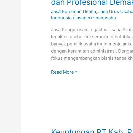
dan Profesional Dema
Legalitas
Jasa Perizinan Usaha
,
Jasa Urus Usah
Usaha
Indonesia
/
jasaperizinanusaha
Cepat,
Aman,
Jasa Pengurusan Legalitas Usaha Prof
dan
legalitas usaha kini semakin dibutuhkan
Profesional
banyak pemilik usaha ingin menjalankan
Demak
dengan kerumitan administrasi. Dengan 
fokus mengembangkan bisnis tanpa kha
Read More »
Keuntungan
Keuntungan PT Kab. P