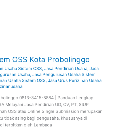
em OSS Kota Probolinggo
an Usaha Sistem OSS
,
Jasa Pendirian Usaha
,
Jasa
ngurusan Usaha
,
Jasa Pengurusan Usaha Sistem
inan Usaha Sistem OSS
,
Jasa Urus Perizinan Usaha
,
izinanusaha
obolinggo 0813-3415-8884 | Panduan Lengkap
A Melayani Jasa Pendirian UD, CV, PT, SIUP,
manah OSS atau Online Single Submission merupakan
ntu tidak asing bagi pengusaha, khususnya di
 di terbitkan oleh Lembaga