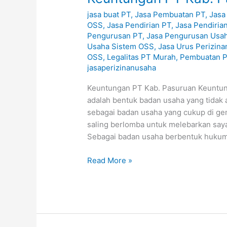
PT
jasa buat PT
,
Jasa Pembuatan PT
,
Jasa
Kab.
OSS
,
Jasa Pendirian PT
,
Jasa Pendiria
Pasuruan
Pengurusan PT
,
Jasa Pengurusan Usa
Usaha Sistem OSS
,
Jasa Urus Perizin
OSS
,
Legalitas PT Murah
,
Pembuatan 
jasaperizinanusaha
Keuntungan PT Kab. Pasuruan Keuntun
adalah bentuk badan usaha yang tidak a
sebagai badan usaha yang cukup di ge
saling berlomba untuk melebarkan say
Sebagai badan usaha berbentuk hukum
Read More »