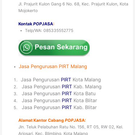
Jl. Prajurit Kulon Gang 6 No. 68, Kec. Prajurit Kulon, Kota
Mojokerto
Kontak
POP
JASA
:
Telp/WA: 085335552775
Jasa
Pengurusan PIRT
Malang
1
Jasa Pengurusan
PIRT
Kota Malang
2
Jasa Pengurusan
PIRT
Kab. Malang
3
Jasa Pengurusan
PIRT
Kota Batu
4
Jasa Pengurusan
PIRT
Kota Blitar
5
Jasa Pengurusan
PIRT
Kab. Blitar
Alamat Kantor Cabang
POP
JASA:
Jln. Teluk Pelabuhan Ratu No. 156, RT 05, RW 02, Kel.
Arjosari, Kec. Blimbing, Kota Malang