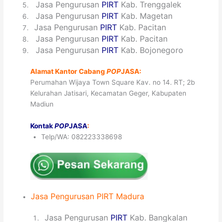
5
Jasa Pengurusan
PIRT
Kab. Trenggalek
6
Jasa Pengurusan
PIRT
Kab. Magetan
7
Jasa Pengurusan
PIRT
Kab. Pacitan
8
Jasa Pengurusan
PIRT
Kab. Pacitan
9
Jasa Pengurusan
PIRT
Kab. Bojonegoro
Alamat Kantor Cabang
POP
JASA:
Perumahan Wijaya Town Square Kav. no 14. RT; 2b
Kelurahan Jatisari, Kecamatan Geger, Kabupaten
Madiun
Kontak
POP
JASA
:
Telp/WA: 082223338698
Jasa
Pengurusan
PIRT
Madura
1
Jasa Pengurusan
PIRT
Kab. Bangkalan