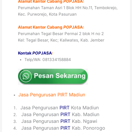
Alamat Kantor Cabang
POP
JASA:
Perumahan Taman Asri 1 Blok HH No.11, Tembokrejo,
Kec. Purworejo, Kota Pasuruan
Alamat Kantor Cabang
POP
JASA:
Perumahan Tegal Besar Permai 2 blok H no 2
Kel: Tegal Besar, Kec; Kaliwates, Kab. Jember
Kontak
POP
JASA
:
Telp/WA: 081334158884
Jasa
Pengurusan
PIRT
Madiun
1
Jasa Pengurusan
PIRT
Kota Madiun
2
Jasa Pengurusan
PIRT
Kab. Madiun
3
Jasa Pengurusan
PIRT
Kab. Ngawi
4
Jasa Pengurusan
PIRT
Kab. Ponorogo