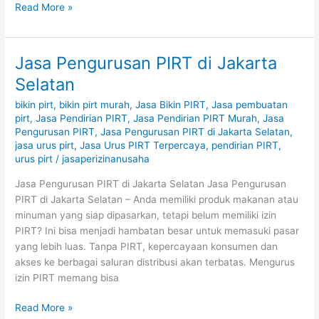
Read More »
Jasa Pengurusan PIRT di Jakarta
Jasa
Pengurusan
Selatan
PIRT
bikin pirt
,
bikin pirt murah
,
Jasa Bikin PIRT
,
Jasa pembuatan
di
pirt
,
Jasa Pendirian PIRT
,
Jasa Pendirian PIRT Murah
,
Jasa
Jakarta
Pengurusan PIRT
,
Jasa Pengurusan PIRT di Jakarta Selatan
,
Selatan
jasa urus pirt
,
Jasa Urus PIRT Terpercaya
,
pendirian PIRT
,
urus pirt
/
jasaperizinanusaha
Jasa Pengurusan PIRT di Jakarta Selatan Jasa Pengurusan
PIRT di Jakarta Selatan – Anda memiliki produk makanan atau
minuman yang siap dipasarkan, tetapi belum memiliki izin
PIRT? Ini bisa menjadi hambatan besar untuk memasuki pasar
yang lebih luas. Tanpa PIRT, kepercayaan konsumen dan
akses ke berbagai saluran distribusi akan terbatas. Mengurus
izin PIRT memang bisa
Read More »