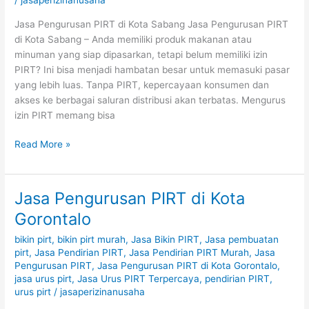
/
jasaperizinanusaha
Jasa Pengurusan PIRT di Kota Sabang Jasa Pengurusan PIRT
di Kota Sabang – Anda memiliki produk makanan atau
minuman yang siap dipasarkan, tetapi belum memiliki izin
PIRT? Ini bisa menjadi hambatan besar untuk memasuki pasar
yang lebih luas. Tanpa PIRT, kepercayaan konsumen dan
akses ke berbagai saluran distribusi akan terbatas. Mengurus
izin PIRT memang bisa
Read More »
Jasa Pengurusan PIRT di Kota
Jasa
Pengurusan
Gorontalo
PIRT
bikin pirt
,
bikin pirt murah
,
Jasa Bikin PIRT
,
Jasa pembuatan
di
pirt
,
Jasa Pendirian PIRT
,
Jasa Pendirian PIRT Murah
,
Jasa
Kota
Pengurusan PIRT
,
Jasa Pengurusan PIRT di Kota Gorontalo
,
Gorontalo
jasa urus pirt
,
Jasa Urus PIRT Terpercaya
,
pendirian PIRT
,
urus pirt
/
jasaperizinanusaha