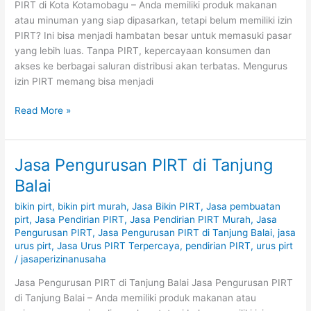
PIRT di Kota Kotamobagu – Anda memiliki produk makanan
atau minuman yang siap dipasarkan, tetapi belum memiliki izin
PIRT? Ini bisa menjadi hambatan besar untuk memasuki pasar
yang lebih luas. Tanpa PIRT, kepercayaan konsumen dan
akses ke berbagai saluran distribusi akan terbatas. Mengurus
izin PIRT memang bisa menjadi
Read More »
Jasa Pengurusan PIRT di Tanjung
Jasa
Pengurusan
Balai
PIRT
bikin pirt
,
bikin pirt murah
,
Jasa Bikin PIRT
,
Jasa pembuatan
di
pirt
,
Jasa Pendirian PIRT
,
Jasa Pendirian PIRT Murah
,
Jasa
Tanjung
Pengurusan PIRT
,
Jasa Pengurusan PIRT di Tanjung Balai
,
jasa
Balai
urus pirt
,
Jasa Urus PIRT Terpercaya
,
pendirian PIRT
,
urus pirt
/
jasaperizinanusaha
Jasa Pengurusan PIRT di Tanjung Balai Jasa Pengurusan PIRT
di Tanjung Balai – Anda memiliki produk makanan atau