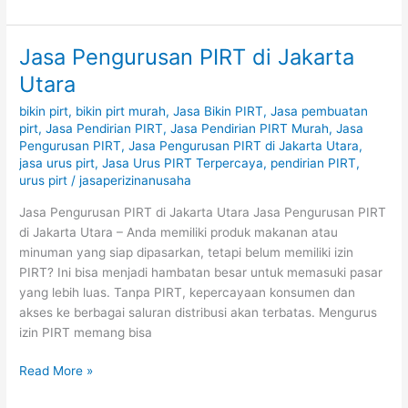
Jasa Pengurusan PIRT di Jakarta
Jasa
Pengurusan
Utara
PIRT
bikin pirt
,
bikin pirt murah
,
Jasa Bikin PIRT
,
Jasa pembuatan
di
pirt
,
Jasa Pendirian PIRT
,
Jasa Pendirian PIRT Murah
,
Jasa
Jakarta
Pengurusan PIRT
,
Jasa Pengurusan PIRT di Jakarta Utara
,
Utara
jasa urus pirt
,
Jasa Urus PIRT Terpercaya
,
pendirian PIRT
,
urus pirt
/
jasaperizinanusaha
Jasa Pengurusan PIRT di Jakarta Utara Jasa Pengurusan PIRT
di Jakarta Utara – Anda memiliki produk makanan atau
minuman yang siap dipasarkan, tetapi belum memiliki izin
PIRT? Ini bisa menjadi hambatan besar untuk memasuki pasar
yang lebih luas. Tanpa PIRT, kepercayaan konsumen dan
akses ke berbagai saluran distribusi akan terbatas. Mengurus
izin PIRT memang bisa
Read More »