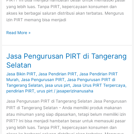
PIRT? Ini bisa menjadi hambatan besar untuk memasuki pasar
yang lebih luas. Tanpa PIRT, kepercayaan konsumen dan
akses ke berbagai saluran distribusi akan terbatas. Mengurus
izin PIRT memang bisa menjadi
Read More »
Jasa Pengurusan PIRT di Tangerang
Jasa
Pengurusan
Selatan
PIRT
Jasa Bikin PIRT
,
Jasa Pendirian PIRT
,
Jasa Pendirian PIRT
di
Murah
,
Jasa Pengurusan PIRT
,
Jasa Pengurusan PIRT di
Tangerang
Tangerang Selatan
,
jasa urus pirt
,
Jasa Urus PIRT Terpercaya
,
Selatan
pendirian PIRT
,
urus pirt
/
jasaperizinanusaha
Jasa Pengurusan PIRT di Tangerang Selatan Jasa Pengurusan
PIRT di Tangerang Selatan – Anda memiliki produk makanan
atau minuman yang siap dipasarkan, tetapi belum memiliki izin
PIRT? Ini bisa menjadi hambatan besar untuk memasuki pasar
yang lebih luas. Tanpa PIRT, kepercayaan konsumen dan