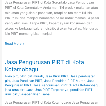
Jasa Pengurusan PIRT di Kota Gorontalo Jasa Pengurusan
PIRT di Kota Gorontalo – Anda memiliki produk makanan atau
minuman yang siap dipasarkan, tetapi belum memiliki izin
PIRT? Ini bisa menjadi hambatan besar untuk memasuki pasar
yang lebih luas. Tanpa PIRT, kepercayaan konsumen dan
akses ke berbagai saluran distribusi akan terbatas. Mengurus
izin PIRT memang bisa menjadi
Read More »
Jasa Pengurusan PIRT di Kota
Jasa
Pengurusan
Kotamobagu
PIRT
bikin pirt
,
bikin pirt murah
,
Jasa Bikin PIRT
,
Jasa pembuatan
di
pirt
,
Jasa Pendirian PIRT
,
Jasa Pendirian PIRT Murah
,
Jasa
Kota
Pengurusan PIRT
,
Jasa Pengurusan PIRT di Kota Kotamobagu
,
Kotamobagu
jasa urus pirt
,
Jasa Urus PIRT Terpercaya
,
pendirian PIRT
,
urus pirt
/
jasaperizinanusaha
Jasa Pengurusan PIRT di Kota Kotamobagu Jasa Pengurusan