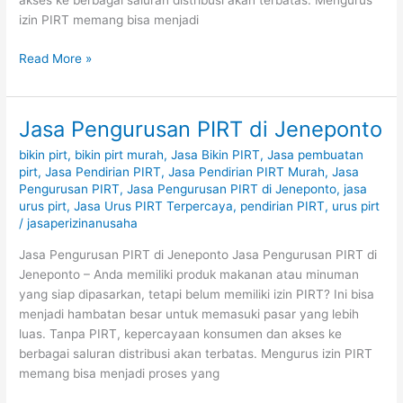
akses ke berbagai saluran distribusi akan terbatas. Mengurus
izin PIRT memang bisa menjadi
Read More »
Jasa Pengurusan PIRT di Jeneponto
Jasa
Pengurusan
bikin pirt
,
bikin pirt murah
,
Jasa Bikin PIRT
,
Jasa pembuatan
PIRT
pirt
,
Jasa Pendirian PIRT
,
Jasa Pendirian PIRT Murah
,
Jasa
di
Pengurusan PIRT
,
Jasa Pengurusan PIRT di Jeneponto
,
jasa
Jeneponto
urus pirt
,
Jasa Urus PIRT Terpercaya
,
pendirian PIRT
,
urus pirt
/
jasaperizinanusaha
Jasa Pengurusan PIRT di Jeneponto Jasa Pengurusan PIRT di
Jeneponto – Anda memiliki produk makanan atau minuman
yang siap dipasarkan, tetapi belum memiliki izin PIRT? Ini bisa
menjadi hambatan besar untuk memasuki pasar yang lebih
luas. Tanpa PIRT, kepercayaan konsumen dan akses ke
berbagai saluran distribusi akan terbatas. Mengurus izin PIRT
memang bisa menjadi proses yang