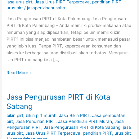
jasa urus pirt
,
Jasa Urus PIRT Terpercaya
,
pendirian PIRT
,
urus pirt
/
jasaperizinanusaha
Jasa Pengurusan PIRT di Kota Palembang Jasa Pengurusan
PIRT di Kota Palembang – Anda memiliki produk makanan atau
minuman yang siap dipasarkan, tetapi belum memiliki izin
PIRT? Ini bisa menjadi hambatan besar untuk memasuki pasar
yang lebih luas. Tanpa PIRT, kepercayaan konsumen dan
akses ke berbagai saluran distribusi akan terbatas. Mengurus
izin PIRT memang bisa […]
Read More »
Jasa Pengurusan PIRT di Kota
Jasa
Pengurusan
Sabang
PIRT
bikin pirt
,
bikin pirt murah
,
Jasa Bikin PIRT
,
Jasa pembuatan
di
pirt
,
Jasa Pendirian PIRT
,
Jasa Pendirian PIRT Murah
,
Jasa
Kota
Pengurusan PIRT
,
Jasa Pengurusan PIRT di Kota Sabang
,
jasa
Sabang
urus pirt
,
Jasa Urus PIRT Terpercaya
,
pendirian PIRT
,
urus pirt