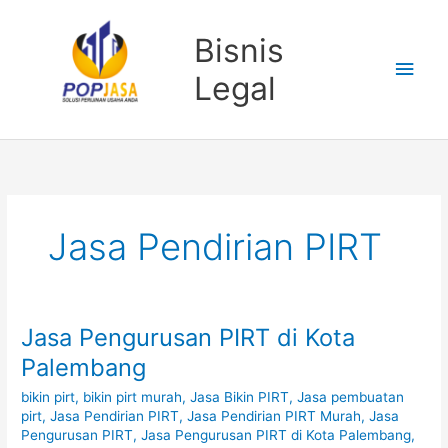
Lewati
Men
ke
Bisnis
konten
Uta
Legal
Jasa Pendirian PIRT
Jasa Pengurusan PIRT di Kota
Jasa
Pengurusan
Palembang
PIRT
bikin pirt
,
bikin pirt murah
,
Jasa Bikin PIRT
,
Jasa pembuatan
di
pirt
,
Jasa Pendirian PIRT
,
Jasa Pendirian PIRT Murah
,
Jasa
Kota
Pengurusan PIRT
,
Jasa Pengurusan PIRT di Kota Palembang
,
Palembang