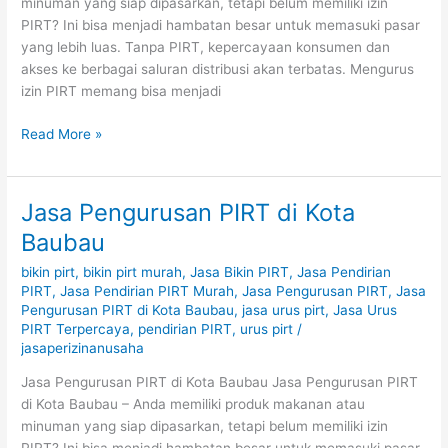
minuman yang siap dipasarkan, tetapi belum memiliki izin
PIRT? Ini bisa menjadi hambatan besar untuk memasuki pasar
yang lebih luas. Tanpa PIRT, kepercayaan konsumen dan
akses ke berbagai saluran distribusi akan terbatas. Mengurus
izin PIRT memang bisa menjadi
Read More »
Jasa Pengurusan PIRT di Kota
Jasa
Pengurusan
Baubau
PIRT
bikin pirt
,
bikin pirt murah
,
Jasa Bikin PIRT
,
Jasa Pendirian
di
PIRT
,
Jasa Pendirian PIRT Murah
,
Jasa Pengurusan PIRT
,
Jasa
Kota
Pengurusan PIRT di Kota Baubau
,
jasa urus pirt
,
Jasa Urus
Baubau
PIRT Terpercaya
,
pendirian PIRT
,
urus pirt
/
jasaperizinanusaha
Jasa Pengurusan PIRT di Kota Baubau Jasa Pengurusan PIRT
di Kota Baubau – Anda memiliki produk makanan atau
minuman yang siap dipasarkan, tetapi belum memiliki izin