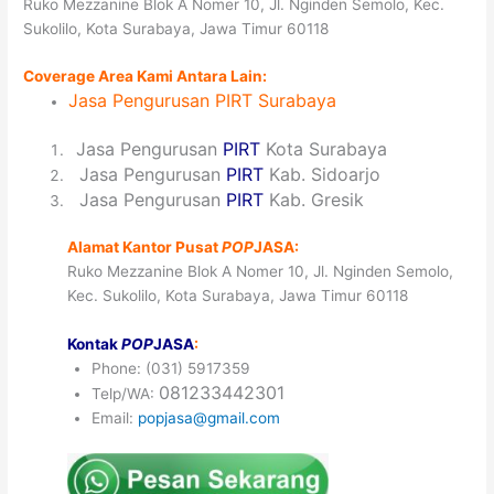
Ruko Mezzanine Blok A Nomer 10, Jl. Nginden Semolo, Kec.
Sukolilo, Kota Surabaya, Jawa Timur 60118
Coverage Area Kami Antara Lain:
Jasa
Pengurusan PIRT
Surabaya
1
Jasa Pengurusan
PIRT
Kota Surabaya
2
Jasa Pengurusan
PIRT
Kab. Sidoarjo
3
Jasa Pengurusan
PIRT
Kab. Gresik
Alamat Kantor Pusat
POP
JASA:
Ruko Mezzanine Blok A Nomer 10, Jl. Nginden Semolo,
Kec. Sukolilo, Kota Surabaya, Jawa Timur 60118
Kontak
POP
JASA
:
Phone: (031) 5917359
081233442301
Telp/WA:
Email:
popjasa@gmail.com