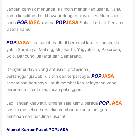
Jangan banyak menunda jika ingin mendirikan usaha. Kalau
kamu kesulitan dan khawatir dengan biaya, serahkan saja
POP
JASA
POP
JASA
pada
karena
Solusi Terbaik Perizinan
Usaha kamu.
POP
JASA
juga sudah hadir di berbagai kota di Indonesia
yakni Surabaya, Malang, Mojokerto, Yogyakarta, Pasuruan,
Solo, Bandung, Jakarta dan Semarang.
Dengan budaya yang antusias, profesional,
POP
JASA
bertanggungjawab, disiplin dan terpercaya,
senantiasa berupaya untuk memberikan pelayanan yang
berorientasi pada kepuasan pelanggan.
POP
JASA
Jadi jangan khawatir, dimana saja kamu berada
pasti akan selalu bersedia membantu kamu mengurus
perizinan dan pendirian usaha!
Alamat Kantor Pusat
POP
JASA: