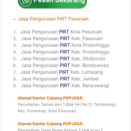
Jasa
Pengurusan
PIRT
Pasuruan
1
Jasa Pengurusan
PIRT
Kota Pasuruan
2
Jasa Pengurusan
PIRT
Kab. Pasuruan
3
Jasa Pengurusan
PIRT
Kota Probolinggo
4
Jasa Pengurusan
PIRT
Kab. Probolinggo
5
Jasa Pengurusan
PIRT
Kab. Situbondo
6
Jasa Pengurusan
PIRT
Kab. Bondowoso
7
Jasa Pengurusan
PIRT
Kab. Lumajang
8
Jasa Pengurusan
PIRT
Kab. Jember
9
Jasa Pengurusan
PIRT
Kab. Banyuwangi
Alamat Kantor Cabang
POP
JASA:
Perumahan Taman Asri 1 Blok HH No.11, Tembokrejo,
Kec. Purworejo, Kota Pasuruan
Alamat Kantor Cabang
POP
JASA:
Perumahan Tegal Besar Permai 2 blok H no 2