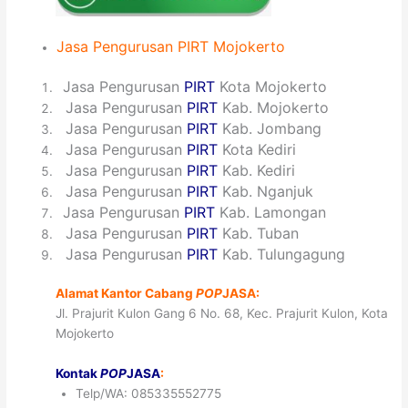
Jasa
Pengurusan PIRT
Mojokerto
1
Jasa Pengurusan
PIRT
Kota Mojokerto
2
Jasa Pengurusan
PIRT
Kab. Mojokerto
3
Jasa Pengurusan
PIRT
Kab. Jombang
4
Jasa Pengurusan
PIRT
Kota Kediri
5
Jasa Pengurusan
PIRT
Kab. Kediri
6
Jasa Pengurusan
PIRT
Kab. Nganjuk
7
Jasa Pengurusan
PIRT
Kab. Lamongan
8
Jasa Pengurusan
PIRT
Kab. Tuban
9
Jasa Pengurusan
PIRT
Kab. Tulungagung
Alamat Kantor Cabang
POP
JASA:
Jl. Prajurit Kulon Gang 6 No. 68, Kec. Prajurit Kulon, Kota
Mojokerto
Kontak
POP
JASA
:
Telp/WA: 085335552775