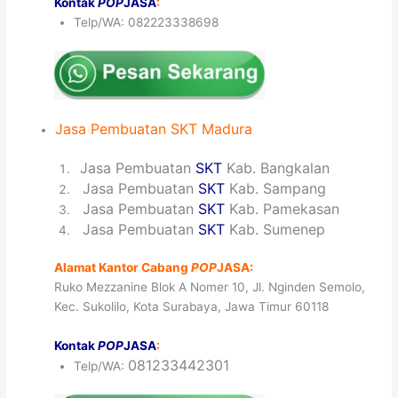
Kontak
POP
JASA
:
Telp/WA: 082223338698
Jasa
Pembuatan
SKT
Madura
1
Jasa Pembuatan
SKT
Kab. Bangkalan
2
Jasa Pembuatan
SKT
Kab. Sampang
3
Jasa Pembuatan
SKT
Kab. Pamekasan
4
Jasa Pembuatan
SKT
Kab. Sumenep
Alamat Kantor Cabang
POP
JASA:
Ruko Mezzanine Blok A Nomer 10, Jl. Nginden Semolo,
Kec. Sukolilo, Kota Surabaya, Jawa Timur 60118
Kontak
POP
JASA
:
081233442301
Telp/WA: