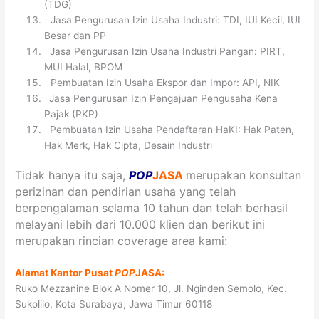
(TDG)
4
Jasa Pengurusan Izin Usaha Industri: TDI, IUI Kecil, IUI
Besar dan PP
5
Jasa Pengurusan Izin Usaha Industri Pangan: PIRT,
MUI Halal, BPOM
6
Pembuatan Izin Usaha Ekspor dan Impor: API, NIK
7
Jasa Pengurusan Izin Pengajuan Pengusaha Kena
Pajak (PKP)
8
Pembuatan Izin Usaha Pendaftaran HaKI: Hak Paten,
Hak Merk, Hak Cipta, Desain Industri
Tidak hanya itu saja,
POP
JASA
merupakan konsultan
perizinan dan pendirian usaha yang telah
berpengalaman selama 10 tahun dan telah berhasil
melayani lebih dari 10.000 klien dan berikut ini
merupakan rincian coverage area kami:
Alamat Kantor Pusat
POP
JASA:
Ruko Mezzanine Blok A Nomer 10, Jl. Nginden Semolo, Kec.
Sukolilo, Kota Surabaya, Jawa Timur 60118