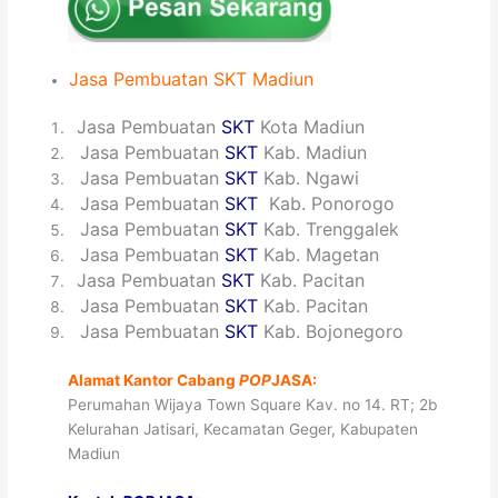
Jasa
Pembuatan
SKT
Madiun
1
Jasa Pembuatan
SKT
Kota Madiun
2
Jasa Pembuatan
SKT
Kab. Madiun
3
Jasa Pembuatan
SKT
Kab. Ngawi
4
Jasa Pembuatan
SKT
Kab. Ponorogo
5
Jasa Pembuatan
SKT
Kab. Trenggalek
6
Jasa Pembuatan
SKT
Kab. Magetan
7
Jasa Pembuatan
SKT
Kab. Pacitan
8
Jasa Pembuatan
SKT
Kab. Pacitan
9
Jasa Pembuatan
SKT
Kab. Bojonegoro
Alamat Kantor Cabang
POP
JASA:
Perumahan Wijaya Town Square Kav. no 14. RT; 2b
Kelurahan Jatisari, Kecamatan Geger, Kabupaten
Madiun