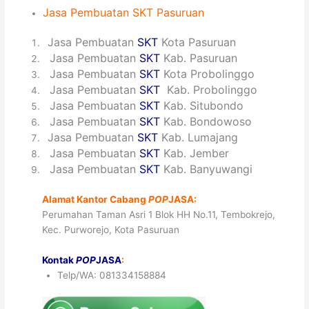
Jasa
Pembuatan
SKT
Pasuruan
1
Jasa Pembuatan
SKT
Kota Pasuruan
2
Jasa Pembuatan
SKT
Kab. Pasuruan
3
Jasa Pembuatan
SKT
Kota Probolinggo
4
Jasa Pembuatan
SKT
Kab. Probolinggo
5
Jasa Pembuatan
SKT
Kab. Situbondo
6
Jasa Pembuatan
SKT
Kab. Bondowoso
7
Jasa Pembuatan
SKT
Kab. Lumajang
8
Jasa Pembuatan
SKT
Kab. Jember
9
Jasa Pembuatan
SKT
Kab. Banyuwangi
Alamat Kantor Cabang
POP
JASA:
Perumahan Taman Asri 1 Blok HH No.11, Tembokrejo,
Kec. Purworejo, Kota Pasuruan
Kontak
POP
JASA
:
Telp/WA: 081334158884