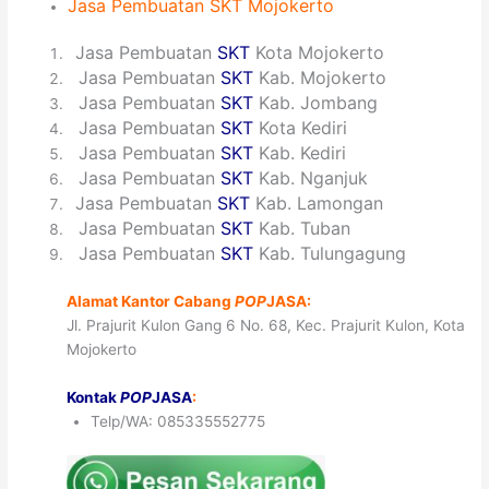
Jasa
Pembuatan
SKT Mojokerto
1
Jasa Pembuatan
SKT
Kota Mojokerto
2
Jasa Pembuatan
SKT
Kab. Mojokerto
3
Jasa Pembuatan
SKT
Kab. Jombang
4
Jasa Pembuatan
SKT
Kota Kediri
5
Jasa Pembuatan
SKT
Kab. Kediri
6
Jasa Pembuatan
SKT
Kab. Nganjuk
7
Jasa Pembuatan
SKT
Kab. Lamongan
8
Jasa Pembuatan
SKT
Kab. Tuban
9
Jasa Pembuatan
SKT
Kab. Tulungagung
Alamat Kantor Cabang
POP
JASA:
Jl. Prajurit Kulon Gang 6 No. 68, Kec. Prajurit Kulon, Kota
Mojokerto
Kontak
POP
JASA
:
Telp/WA: 085335552775