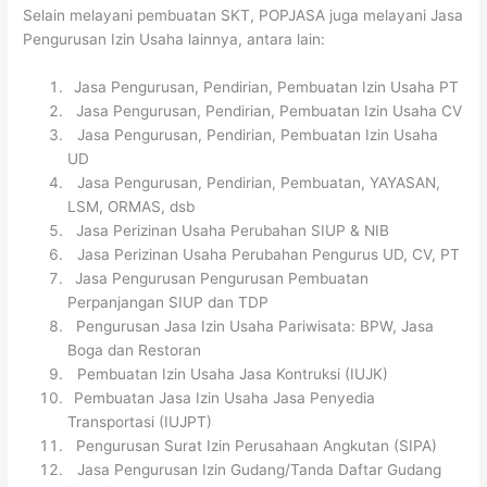
Selain melayani pembuatan SKT, POPJASA juga melayani Jasa
Pengurusan Izin Usaha lainnya, antara lain:
1
Jasa Pengurusan, Pendirian, Pembuatan Izin Usaha PT
2
Jasa Pengurusan, Pendirian, Pembuatan Izin Usaha CV
3
Jasa Pengurusan, Pendirian, Pembuatan Izin Usaha
UD
4
Jasa Pengurusan, Pendirian, Pembuatan, YAYASAN,
LSM, ORMAS, dsb
5
Jasa Perizinan Usaha Perubahan SIUP & NIB
6
Jasa Perizinan Usaha Perubahan Pengurus UD, CV, PT
7
Jasa Pengurusan Pengurusan Pembuatan
Perpanjangan SIUP dan TDP
8
Pengurusan Jasa Izin Usaha Pariwisata: BPW, Jasa
Boga dan Restoran
9
Pembuatan Izin Usaha Jasa Kontruksi (IUJK)
1
Pembuatan Jasa Izin Usaha Jasa Penyedia
Transportasi (IUJPT)
2
Pengurusan Surat Izin Perusahaan Angkutan (SIPA)
3
Jasa Pengurusan Izin Gudang/Tanda Daftar Gudang