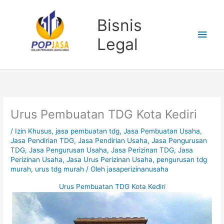
Lewati
Men
ke
Bisnis
konten
Uta
Legal
Urus Pembuatan TDG Kota Kediri
/
Izin Khusus
,
jasa pembuatan tdg
,
Jasa Pembuatan Usaha
,
Jasa Pendirian TDG
,
Jasa Pendirian Usaha
,
Jasa Pengurusan
TDG
,
Jasa Pengurusan Usaha
,
Jasa Perizinan TDG
,
Jasa
Perizinan Usaha
,
Jasa Urus Perizinan Usaha
,
pengurusan tdg
murah
,
urus tdg murah
/ Oleh
jasaperizinanusaha
Urus Pembuatan TDG Kota Kediri