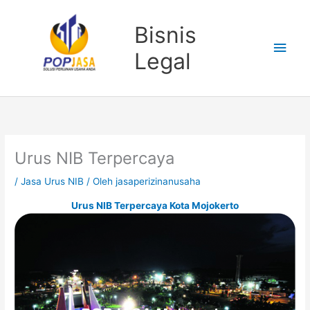
Lewati
Men
ke
Bisnis
konten
Uta
Legal
Urus NIB Terpercaya
/
Jasa Urus NIB
/ Oleh
jasaperizinanusaha
Urus NIB Terpercaya Kota Mojokerto