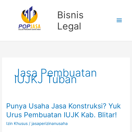
Lewati
Men
ke
Bisnis
konten
Uta
Legal
Jasa Pembuatan
IUJKJ Tuban
Punya Usaha Jasa Konstruksi? Yuk
Punya
Usaha
Urus Pembuatan IUJK Kab. Blitar!
Jasa
Izin Khusus
/
jasaperizinanusaha
Konstruksi?
Yuk