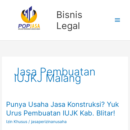
Lewati
Men
ke
Bisnis
konten
Uta
Legal
Jasa Pembuatan
IUJKJ Malang
Punya Usaha Jasa Konstruksi? Yuk
Punya
Usaha
Urus Pembuatan IUJK Kab. Blitar!
Jasa
Izin Khusus
/
jasaperizinanusaha
Konstruksi?
Yuk