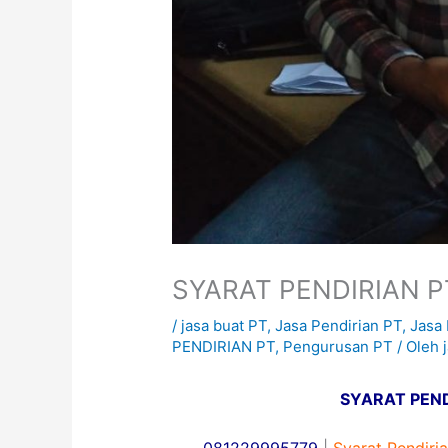
SYARAT PENDIRIAN P
/
jasa buat PT
,
Jasa Pendirian PT
,
Jasa
PENDIRIAN PT
,
Pengurusan PT
/ Oleh
SYARAT PEND