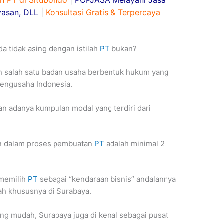
an PT di Situbondo
|
POPJASA Melayani Jasa
yasan, DLL
|
Konsultasi Gratis & Terpercaya
 tidak asing dengan istilah
PT
bukan?
 salah satu badan usaha berbentuk hukum yang
 pengusaha Indonesia.
kan adanya kumpulan modal yang terdiri dari
hkan dalam proses pembuatan
PT
adalah minimal 2
 memilih
PT
sebagai “kendaraan bisnis” andalannya
ah khususnya di Surabaya.
ng mudah, Surabaya juga di kenal sebagai pusat