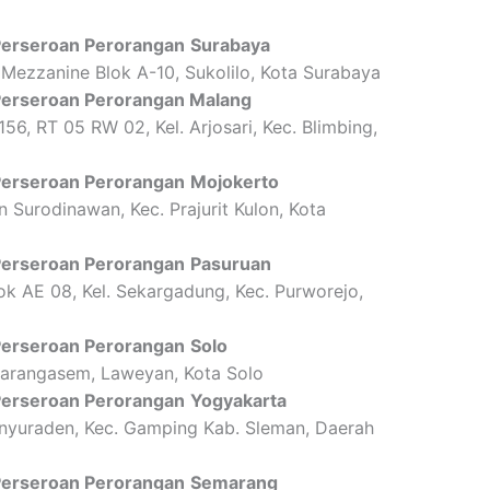
 Perseroan Perorangan
Surabaya
Mezzanine Blok A-10, Sukolilo, Kota Surabaya
 Perseroan Perorangan Malang
156, RT 05 RW 02, Kel. Arjosari, Kec. Blimbing,
 Perseroan Perorangan
Mojokerto
 Surodinawan, Kec. Prajurit Kulon, Kota
 Perseroan Perorangan
Pasuruan
k AE 08, Kel. Sekargadung, Kec. Purworejo,
 Perseroan Perorangan
Solo
 Karangasem, Laweyan, Kota Solo
 Perseroan Perorangan
Yogyakarta
anyuraden, Kec. Gamping Kab. Sleman, Daerah
 Perseroan Perorangan
Semarang