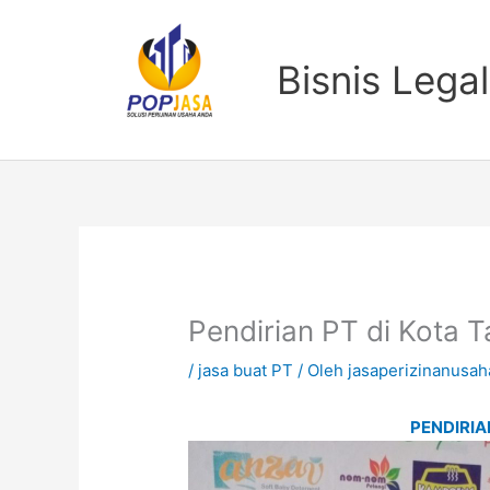
Lewati
ke
konten
Bisnis Legal
Pendirian PT di Kota 
/
jasa buat PT
/ Oleh
jasaperizinanusah
PENDIRIA