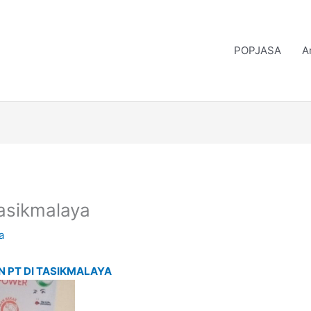
POPJASA
A
Tasikmalaya
a
N PT DI TASIKMALAYA