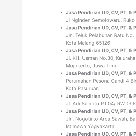
Jasa Pendirian
UD, CV,
PT
, &
Jl Nginden Semolowaru, Ruko 
Jasa Pendirian
UD, CV,
PT
, &
Jln. Teluk Pelabuhan Ratu No. 
Kota Malang 65126
Jasa Pendirian
UD, CV,
PT
, &
Jl. KH. Usman No.30, Kelurahan
Mojokerto, Jawa Timur
Jasa Pendirian
UD, CV,
PT
, &
Perumahan Pesona Candi 4 Blo
Kota Pasuruan
Jasa Pendirian
UD, CV,
PT
, &
Jl. Adi Sucipto RT.04/ RW.09
Jasa Pendirian
UD, CV,
PT
, &
Jln. Nogotirto Area Sawah, B
Istimewa Yogyakarta
Jasa Pendirian
UD, CV,
PT
, &