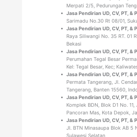
Merpati 2/5, Pedurungan Teng
Jasa Pendirian
UD, CV,
PT
, &
Sarimadu No.30 Rt 08/01, Suk
Jasa Pendirian
UD, CV,
PT
, &
Raya Siliwangi No. 35 RT. 01 
Bekasi
Jasa Pendirian
UD, CV,
PT
, &
Perumahan Tegal Besar Permai
Kel: Tegal Besar, Kec; Kaliwat
Jasa Pendirian
UD, CV,
PT
, &
Permata Tangerang, Jl. Cendan
Tangerang, Banten 15560, Ind
Jasa Pendirian
UD, CV,
PT
, &
Komplek BDN, Blok D1 No. 11,
Pancoran Mas, Kota Depok, J
Jasa Pendirian
UD, CV,
PT
, &
Jl. BTN Minasaupa Blok AB 5 No
Sulawesi Selatan