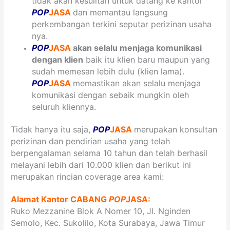
tidak akan kesulitan untuk datang ke kantor
POP
JASA
dan memantau langsung
perkembangan terkini seputar perizinan usaha
nya.
POP
JASA
akan selalu menjaga komunikasi
dengan klien
baik itu klien baru maupun yang
sudah memesan lebih dulu (klien lama).
POP
JASA
memastikan akan selalu menjaga
komunikasi dengan sebaik mungkin oleh
seluruh kliennya.
Tidak hanya itu saja,
POP
JASA
merupakan konsultan
perizinan dan pendirian usaha yang telah
berpengalaman selama 10 tahun dan telah berhasil
melayani lebih dari 10.000 klien dan berikut ini
merupakan rincian coverage area kami:
Alamat Kantor CABANG
POP
JASA:
Ruko Mezzanine Blok A Nomer 10, Jl. Nginden
Semolo, Kec. Sukolilo, Kota Surabaya, Jawa Timur