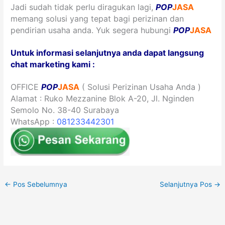
Jadi sudah tidak perlu diragukan lagi,
POP
JASA
memang solusi yang tepat bagi perizinan dan
pendirian usaha anda.
Yuk segera hubungi
POP
JASA
Untuk informasi selanjutnya anda dapat langsung
chat marketing kami :
OFFICE
POP
JASA
( Solusi Perizinan Usaha Anda )
Alamat : Ruko Mezzanine Blok A-20, Jl. Nginden
Semolo No. 38-40 Surabaya
WhatsApp :
081233442301
←
Pos Sebelumnya
Selanjutnya Pos
→