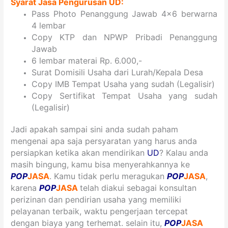
Syarat Jasa Pengurusan UD:
Pass Photo Penanggung Jawab 4×6 berwarna
4 lembar
Copy KTP dan NPWP Pribadi Penanggung
Jawab
6 lembar materai Rp. 6.000,-
Surat Domisili Usaha dari Lurah/Kepala Desa
Copy IMB Tempat Usaha yang sudah (Legalisir)
Copy Sertifikat Tempat Usaha yang sudah
(Legalisir)
Jadi apakah sampai sini anda sudah paham
mengenai apa saja persyaratan yang harus anda
persiapkan ketika akan mendirikan
UD
?
Kalau anda
masih bingung, kamu bisa menyerahkannya ke
POP
JASA
. Kamu tidak perlu meragukan
POP
JASA
,
karena
POP
JASA
telah diakui sebagai konsultan
perizinan dan pendirian usaha yang memiliki
pelayanan terbaik, waktu pengerjaan tercepat
dengan biaya yang terhemat. selain itu,
POP
JASA