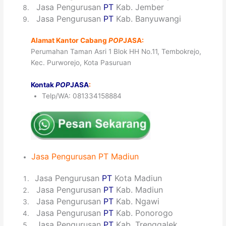
8
Jasa Pengurusan
PT
Kab. Jember
9
Jasa Pengurusan
PT
Kab. Banyuwangi
Alamat Kantor Cabang
POP
JASA:
Perumahan Taman Asri 1 Blok HH No.11, Tembokrejo,
Kec. Purworejo, Kota Pasuruan
Kontak
POP
JASA
:
Telp/WA: 081334158884
Jasa
Pengurusan
PT Madiun
1
Jasa Pengurusan
PT
Kota Madiun
2
Jasa Pengurusan
PT
Kab. Madiun
3
Jasa Pengurusan
PT
Kab. Ngawi
4
Jasa Pengurusan
PT
Kab. Ponorogo
5
Jasa Pengurusan
PT
Kab. Trenggalek