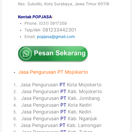
Kec. Sukolilo, Kota Surabaya, Jawa Timur 60118
Kontak
POP
JASA
:
Phone: (031) 5917359
081233442301
Telp/WA:
Email:
popjasa@gmail.com
Jasa
Pengurusan
PT Mojokerto
1
Jasa Pengurusan
PT
Kota Mojokerto
2
Jasa Pengurusan
PT
Kab. Mojokerto
3
Jasa Pengurusan
PT
Kab. Jombang
4
Jasa Pengurusan
PT
Kota Kediri
5
Jasa Pengurusan
PT
Kab. Kediri
6
Jasa Pengurusan
PT
Kab. Nganjuk
7
Jasa Pengurusan
PT
Kab. Lamongan