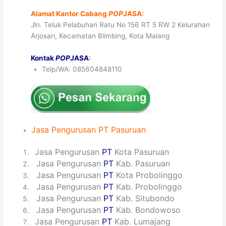
Alamat Kantor Cabang
POP
JASA:
Jln. Teluk Pelabuhan Ratu No 156 RT 5 RW 2 Kelurahan
Arjosari, Kecamatan Blimbing, Kota Malang
Kontak
POP
JASA
:
Telp/WA: 085604848110
Jasa
Pengurusan
PT Pasuruan
1
Jasa Pengurusan
PT
Kota Pasuruan
2
Jasa Pengurusan
PT
Kab. Pasuruan
3
Jasa Pengurusan
PT
Kota Probolinggo
4
Jasa Pengurusan
PT
Kab. Probolinggo
5
Jasa Pengurusan
PT
Kab. Situbondo
6
Jasa Pengurusan
PT
Kab. Bondowoso
7
Jasa Pengurusan
PT
Kab. Lumajang