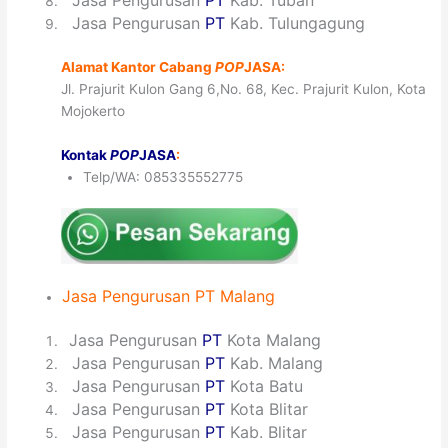
8
Jasa Pengurusan
PT
Kab. Tuban
9
Jasa Pengurusan
PT
Kab. Tulungagung
Alamat Kantor Cabang
POP
JASA:
Jl. Prajurit Kulon Gang 6,No. 68, Kec. Prajurit Kulon, Kota
Mojokerto
Kontak
POP
JASA
:
Telp/WA: 085335552775
Jasa
Pengurusan
PT Malang
1
Jasa Pengurusan
PT
Kota Malang
2
Jasa Pengurusan
PT
Kab. Malang
3
Jasa Pengurusan
PT
Kota Batu
4
Jasa Pengurusan
PT
Kota Blitar
5
Jasa Pengurusan
PT
Kab. Blitar