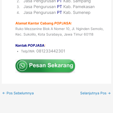
2
Jasa Pengurusan
PT
Kab. Sampang
3
Jasa Pengurusan
PT
Kab. Pamekasan
4
Jasa Pengurusan
PT
Kab. Sumenep
Alamat Kantor Cabang
POP
JASA:
Ruko Mezzanine Blok A Nomer 10, Jl. Nginden Semolo,
Kec. Sukolilo, Kota Surabaya, Jawa Timur 60118
Kontak
POP
JASA
:
081233442301
Telp/WA:
←
Pos Sebelumnya
Selanjutnya Pos
→