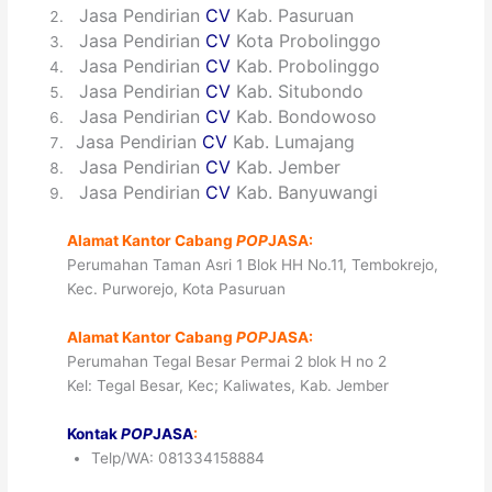
2
Jasa Pendirian
CV
Kab. Pasuruan
3
Jasa Pendirian
CV
Kota Probolinggo
4
Jasa Pendirian
CV
Kab. Probolinggo
5
Jasa Pendirian
CV
Kab. Situbondo
6
Jasa Pendirian
CV
Kab. Bondowoso
7
Jasa Pendirian
CV
Kab. Lumajang
8
Jasa Pendirian
CV
Kab. Jember
9
Jasa Pendirian
CV
Kab. Banyuwangi
Alamat Kantor Cabang
POP
JASA:
Perumahan Taman Asri 1 Blok HH No.11, Tembokrejo,
Kec. Purworejo, Kota Pasuruan
Alamat Kantor Cabang
POP
JASA:
Perumahan Tegal Besar Permai 2 blok H no 2
Kel: Tegal Besar, Kec; Kaliwates, Kab. Jember
Kontak
POP
JASA
:
Telp/WA: 081334158884