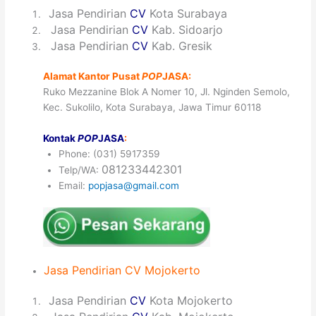
1
Jasa Pendirian
CV
Kota Surabaya
2
Jasa Pendirian
CV
Kab. Sidoarjo
3
Jasa Pendirian
CV
Kab. Gresik
Alamat Kantor Pusat
POP
JASA:
Ruko Mezzanine Blok A Nomer 10, Jl. Nginden Semolo,
Kec. Sukolilo, Kota Surabaya, Jawa Timur 60118
Kontak
POP
JASA
:
Phone: (031) 5917359
081233442301
Telp/WA:
Email:
popjasa@gmail.com
Jasa
Pendirian CV
Mojokerto
1
Jasa Pendirian
CV
Kota Mojokerto