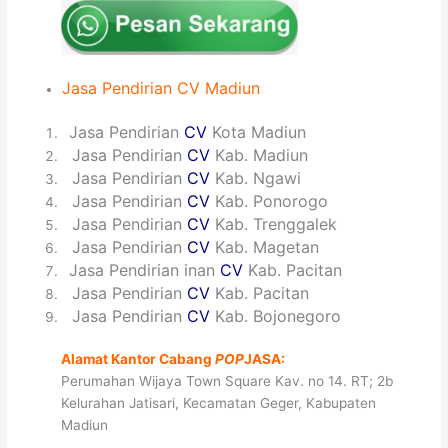
Jasa
Pendirian
CV
Madiun
1
Jasa Pendirian
CV
Kota Madiun
2
Jasa Pendirian
CV
Kab. Madiun
3
Jasa Pendirian
CV
Kab. Ngawi
4
Jasa Pendirian
CV
Kab. Ponorogo
5
Jasa Pendirian
CV
Kab. Trenggalek
6
Jasa Pendirian
CV
Kab. Magetan
7
Jasa Pendirian inan
CV
Kab. Pacitan
8
Jasa Pendirian
CV
Kab. Pacitan
9
Jasa Pendirian
CV
Kab. Bojonegoro
Alamat Kantor Cabang
POP
JASA:
Perumahan Wijaya Town Square Kav. no 14. RT; 2b
Kelurahan Jatisari, Kecamatan Geger, Kabupaten
Madiun