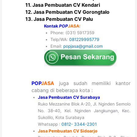
11. Jasa Pembuatan CV Kendari
12. Jasa Pembuatan CV Gorongtalo
13. Jasa Pembuatan CV Palu
Kontak
POP
JASA:
Phone: (031) 5917359
Telp/WA:
081229995779
Email:
popjasa@gmail.com
POP
JASA
juga sudah memiliki kantor
cabang di beberapa kota :
Jasa Pembuatan CV Surabaya
Ruko Mezzanine Blok A-20, Jl. Nginden Semolo
No. 38-40, Kel. Nginden Jangkungan, Kec.
Sukolilo, Kota Surabaya
Whatsapp :
0812- 3344-2301
Jasa Pembuatan CV Sidoarjo