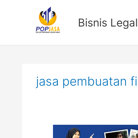
Lewati
ke
konten
Bisnis Legal
jasa pembuatan f
Jasa
Pendirian