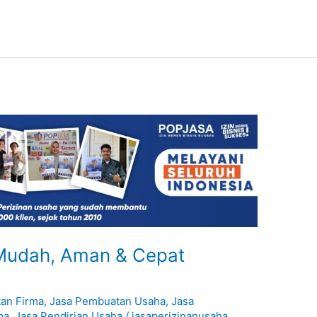
 Mudah, Aman & Cepat
an Firma
,
Jasa Pembuatan Usaha
,
Jasa
ma
,
Jasa Pendirian Usaha
/
jasaperizinanusaha