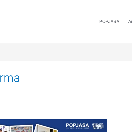
POPJASA
A
irma