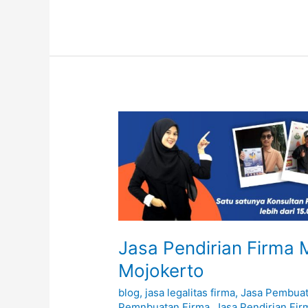
Jasa
Pendirian
Firma
Mudah,
Aman
&
Cepat
Mojokerto
Jasa Pendirian Firma
Mojokerto
blog
,
jasa legalitas firma
,
Jasa Pembuat
Pemnbuatan Firma
,
Jasa Pendirian Fir