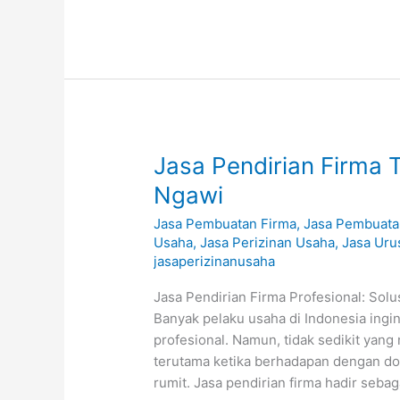
Jasa
Jasa Pendirian Firma 
Pendirian
Ngawi
Firma
Jasa Pembuatan Firma
,
Jasa Pembuata
Terpercaya
Usaha
,
Jasa Perizinan Usaha
,
Jasa Uru
untuk
jasaperizinanusaha
Bisnis
Anda
Jasa Pendirian Firma Profesional: Sol
Ngawi
Banyak pelaku usaha di Indonesia ingi
profesional. Namun, tidak sedikit yan
terutama ketika berhadapan dengan d
rumit. Jasa pendirian firma hadir sebag