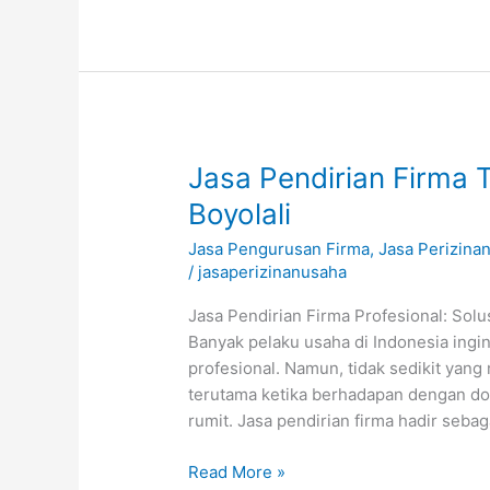
Jasa
Jasa Pendirian Firma 
Pendirian
Boyolali
Firma
Jasa Pengurusan Firma
,
Jasa Perizina
Terpercaya
/
jasaperizinanusaha
untuk
Bisnis
Jasa Pendirian Firma Profesional: Solu
Anda
Banyak pelaku usaha di Indonesia ingi
Boyolali
profesional. Namun, tidak sedikit yan
terutama ketika berhadapan dengan d
rumit. Jasa pendirian firma hadir sebag
Read More »