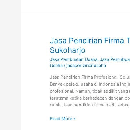
Jasa
Jasa Pendirian Firma 
Pendirian
Sukoharjo
Firma
Jasa Pembuatan Usaha
,
Jasa Pemnbua
Terpercaya
Usaha
/
jasaperizinanusaha
untuk
Bisnis
Jasa Pendirian Firma Profesional: Sol
Anda
Banyak pelaku usaha di Indonesia ingi
Sukoharjo
profesional. Namun, tidak sedikit yan
terutama ketika berhadapan dengan d
rumit. Jasa pendirian firma hadir sebag
Read More »