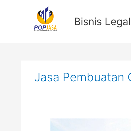
Lewati
ke
konten
Bisnis Legal
Jasa Pembuatan 
Jasa
Pembuatan