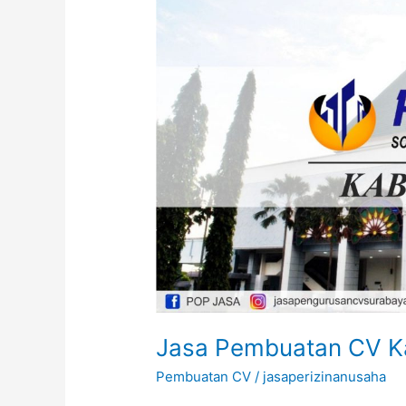
CV
Kabupaten
Gresik
Jasa Pembuatan CV K
Pembuatan CV
/
jasaperizinanusaha