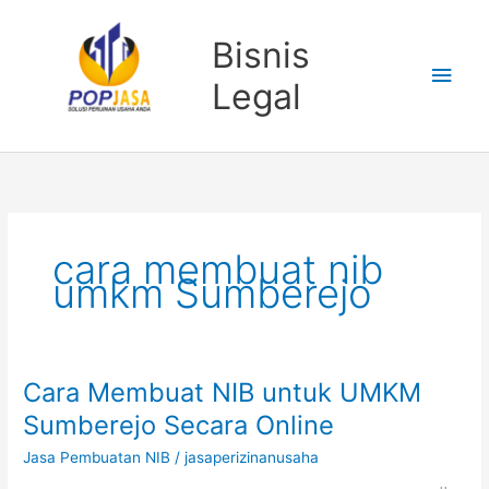
Lewati
Men
ke
Bisnis
konten
Uta
Legal
cara membuat nib
umkm Sumberejo
Cara Membuat NIB untuk UMKM
Cara
Membuat
Sumberejo Secara Online
NIB
Jasa Pembuatan NIB
/
jasaperizinanusaha
untuk
UMKM