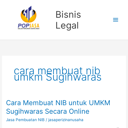
Lewati
Men
ke
Bisnis
konten
Uta
Legal
cara membuat nib
umkm Sugihwaras
Cara Membuat NIB untuk UMKM
Cara
Membuat
Sugihwaras Secara Online
NIB
Jasa Pembuatan NIB
/
jasaperizinanusaha
untuk
UMKM