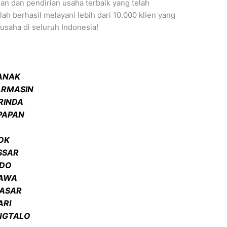
n dan pendirian usaha terbaik yang telah
h berhasil melayani lebih dari 10.000 klien yang
usaha di seluruh Indonesia!
IANAK
ARMASIN
RINDA
KPAPAN
OK
SSAR
ADO
BAWA
PASAR
ARI
ONGTALO