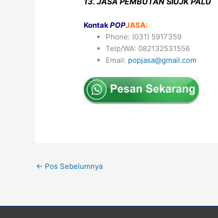
13. JASA PEMBUTAN SIUJK PALU
Kontak
POP
JASA:
Phone: (031) 5917359
Telp/WA: 082132531556
Email:
popjasa@gmail.com
←
Pos Sebelumnya