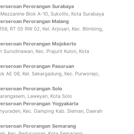
 Perseroan Perorangan
Surabaya
Mezzanine Blok A-10, Sukolilo, Kota Surabaya
 Perseroan Perorangan Malang
156, RT 05 RW 02, Kel. Arjosari, Kec. Blimbing,
 Perseroan Perorangan
Mojokerto
 Surodinawan, Kec. Prajurit Kulon, Kota
 Perseroan Perorangan
Pasuruan
k AE 08, Kel. Sekargadung, Kec. Purworejo,
 Perseroan Perorangan
Solo
 Karangasem, Laweyan, Kota Solo
 Perseroan Perorangan
Yogyakarta
anyuraden, Kec. Gamping Kab. Sleman, Daerah
 Perseroan Perorangan
Semarang
ah, Kec. Pedurungan, Kota Semarang