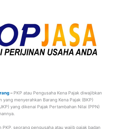
rang
–
PKP atau Pengusaha Kena Pajak diwajibkan
an yang menyerahkan Barang Kena Pajak (BKP)
JKP) yang dikenai Pajak Pertambahan Nilai (PPN)
hannya.
PKP, seorang pengusaha atau wajib pajak badan