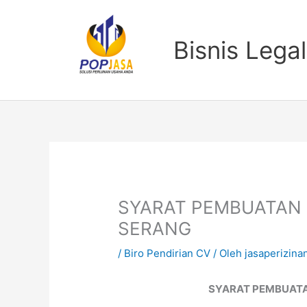
Lewati
ke
konten
Bisnis Legal
SYARAT PEMBUATAN 
SERANG
/
Biro Pendirian CV
/ Oleh
jasaperizina
SYARAT PEMBUATA