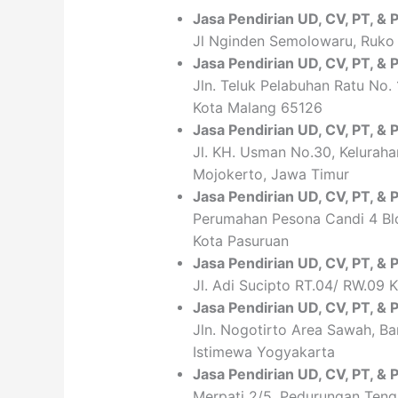
Jasa Pendirian
UD, CV,
PT
, &
Jl Nginden Semolowaru, Ruko 
Jasa Pendirian
UD, CV,
PT
, &
Jln. Teluk Pelabuhan Ratu No. 
Kota Malang 65126
Jasa Pendirian
UD, CV,
PT
, &
Jl. KH. Usman No.30, Kelurahan
Mojokerto, Jawa Timur
Jasa Pendirian
UD, CV,
PT
, &
Perumahan Pesona Candi 4 Blo
Kota Pasuruan
Jasa Pendirian
UD, CV,
PT
, &
Jl. Adi Sucipto RT.04/ RW.09
Jasa Pendirian
UD, CV,
PT
, &
Jln. Nogotirto Area Sawah, B
Istimewa Yogyakarta
Jasa Pendirian
UD, CV,
PT
, &
Merpati 2/5, Pedurungan Teng