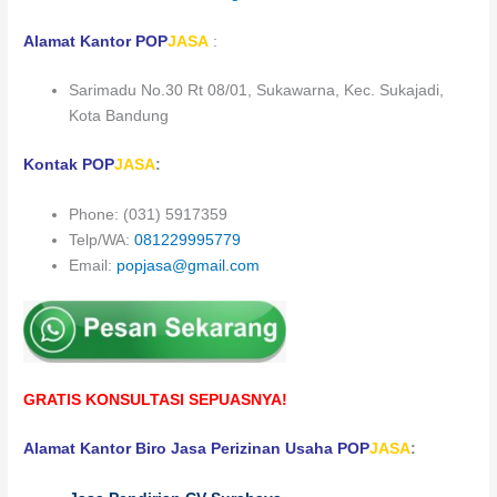
Alamat Kantor
POP
JASA
:
Sarimadu No.30 Rt 08/01, Sukawarna, Kec. Sukajadi,
Kota Bandung
Kontak
POP
JASA
:
Phone: (031) 5917359
Telp/WA:
081229995779
Email:
popjasa@gmail.com
GRATIS KONSULTASI SEPUASNYA!
Alamat Kantor Biro Jasa Perizinan Usaha
POP
JASA
: