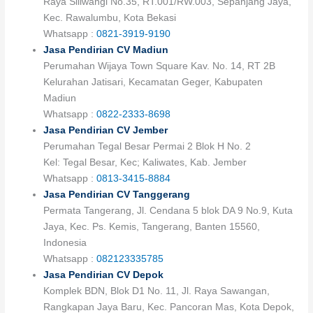
Raya Siliwangi No.35, RT.001/RW.003, Sepanjang Jaya,
Kec. Rawalumbu, Kota Bekasi
Whatsapp :
0821-3919-9190
Jasa Pendirian CV Madiun
Perumahan Wijaya Town Square Kav. No. 14, RT 2B
Kelurahan Jatisari, Kecamatan Geger, Kabupaten
Madiun
Whatsapp :
0822-2333-8698
Jasa Pendirian CV Jember
Perumahan Tegal Besar Permai 2 Blok H No. 2
Kel: Tegal Besar, Kec; Kaliwates, Kab. Jember
Whatsapp :
0813-3415-8884
Jasa Pendirian CV Tanggerang
Permata Tangerang, Jl. Cendana 5 blok DA 9 No.9, Kuta
Jaya, Kec. Ps. Kemis, Tangerang, Banten 15560,
Indonesia
Whatsapp :
082123335785
Jasa Pendirian CV Depok
Komplek BDN, Blok D1 No. 11, Jl. Raya Sawangan,
Rangkapan Jaya Baru, Kec. Pancoran Mas, Kota Depok,