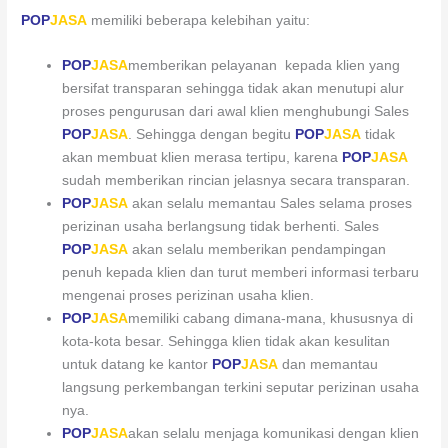
POP
JASA
memiliki beberapa kelebihan yaitu:
POP
JASA
memberikan pelayanan kepada klien yang
bersifat transparan sehingga tidak akan menutupi alur
proses pengurusan dari awal klien menghubungi Sales
POP
JASA
. Sehingga dengan begitu
POP
JASA
tidak
akan membuat klien merasa tertipu, karena
POP
JASA
sudah memberikan rincian jelasnya secara transparan.
POP
JASA
akan selalu memantau Sales selama proses
perizinan usaha berlangsung tidak berhenti. Sales
POP
JASA
akan selalu memberikan pendampingan
penuh kepada klien dan turut memberi informasi terbaru
mengenai proses perizinan usaha klien.
POP
JASA
memiliki cabang dimana-mana, khususnya di
kota-kota besar. Sehingga klien tidak akan kesulitan
untuk datang ke kantor
POP
JASA
dan memantau
langsung perkembangan terkini seputar perizinan usaha
nya.
POP
JASA
akan selalu menjaga komunikasi dengan klien