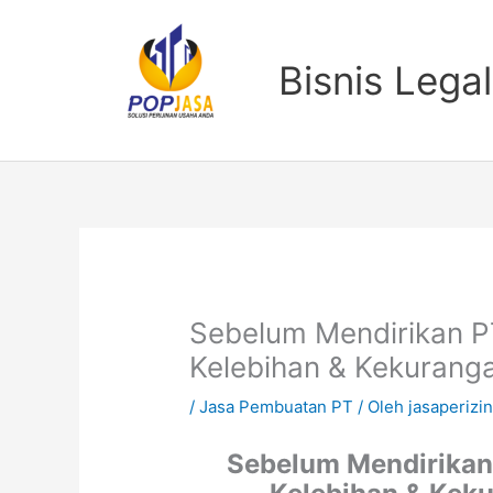
Lewati
ke
konten
Bisnis Legal
Sebelum Mendirikan PT
Kelebihan & Kekurang
/
Jasa Pembuatan PT
/ Oleh
jasaperizi
Sebelum Mendirikan 