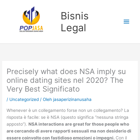
Lewati
Men
ke
Bisnis
konten
Uta
Legal
Precisely what does NSA imply su
online dating sites nel 2020? The
Very Best Significato
/
Uncategorized
/ Oleh
jasaperizinanusaha
Whenever è un collegamento forse non un collegamento? La
risposta è facile: se è NSA (questo significa “nessuna stringa
apposto”).
NSA interactions are great for those people who
are cercando di avere rapporti sessuali ma non desiderio di
essere coinvolto con fastidioso emozioni o impegni.
Con il