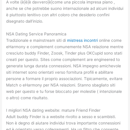
A volte {è|è|è davvero|è|come una piccola impresa piano ,
anche se che potrebbe suono internazionale ad alcuni individui
è piuttosto lenitivo con altri coloro che desiderio confini
disegnato dall’inizio.
NSA Dating Service Panoramica
Tradizionale e mainstream siti di
mistress incontri
online come
eHarmony e complement comunemente NSA relazione mentre
cresciuto buddy Finder, Zoosk, Tinder plus OKCupid sono stati
creati per questo. Sites come complement are engineered to
generate lunga durata connessioni. NSA impegno amichevole
siti internet sono orientati verso fornitura profili e abilitare
persone a formare il proprio associazioni. Tipicamente, evitare
Match o eHarmony per NSA relazioni. Stanno sbagliato siti
web per questo e tu forse bloccato per molestie ( intenzionale
o altro) come risultato.
I migliori NSA dating website: mature Friend Finder
Adult buddy Finder is a website rivolto a sesso e scambisti.
Non è degno di aiutare individui trova importante connessioni
ed è orientato verso collegamenti. Ha un filtro che consente