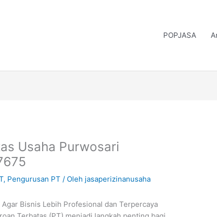
POPJASA
A
tas Usaha Purwosari
7675
T
,
Pengurusan PT
/ Oleh
jasaperizinanusaha
 Agar Bisnis Lebih Profesional dan Terpercaya
oan Terbatas (PT) menjadi langkah penting bagi