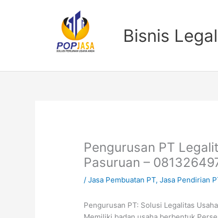
Lewati
ke
konten
Bisnis Legal
Pengurusan PT Legali
Pasuruan – 08132649
/
Jasa Pembuatan PT
,
Jasa Pendirian P
Pengurusan PT: Solusi Legalitas Usaha
Memiliki badan usaha berbentuk Perser