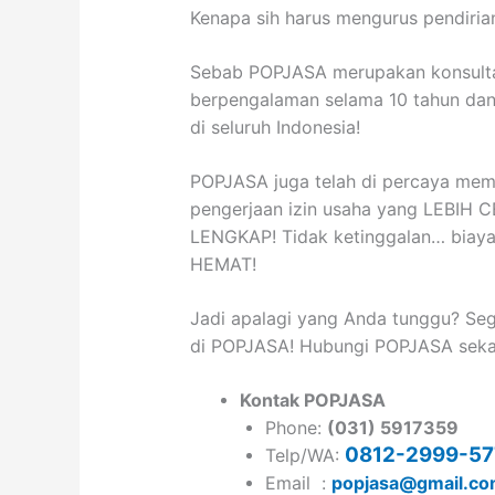
Kenapa sih harus mengurus pendiria
Sebab POPJASA merupakan konsultan
berpengalaman selama 10 tahun dan t
di seluruh Indonesia!
POPJASA juga telah di percaya memi
pengerjaan izin usaha yang LEBIH 
LENGKAP! Tidak ketinggalan… biay
HEMAT!
Jadi apalagi yang Anda tunggu? Seg
di POPJASA! Hubungi POPJASA sekar
Kontak POPJASA
Phone:
(031) 5917359
0812-2999-57
Telp/WA:
Email :
popjasa@gmail.c