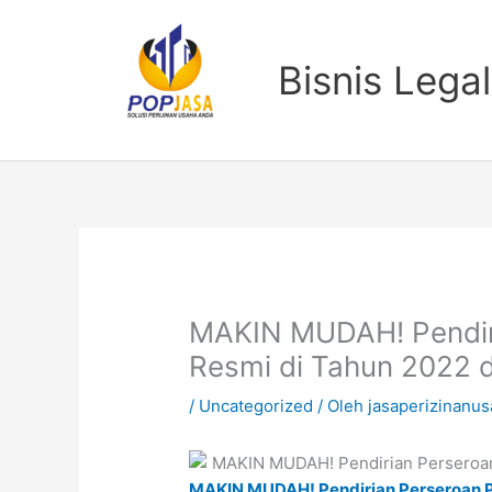
Lewati
ke
konten
Bisnis Legal
MAKIN MUDAH! Pendir
Resmi di Tahun 2022 d
/
Uncategorized
/ Oleh
jasaperizinanu
MAKIN MUDAH! Pendirian Perseroan P