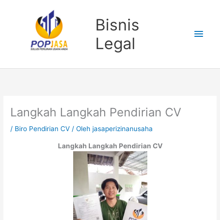
Lewati
Men
ke
Bisnis
konten
Uta
Legal
Langkah Langkah Pendirian CV
/
Biro Pendirian CV
/ Oleh
jasaperizinanusaha
Langkah Langkah Pendirian CV