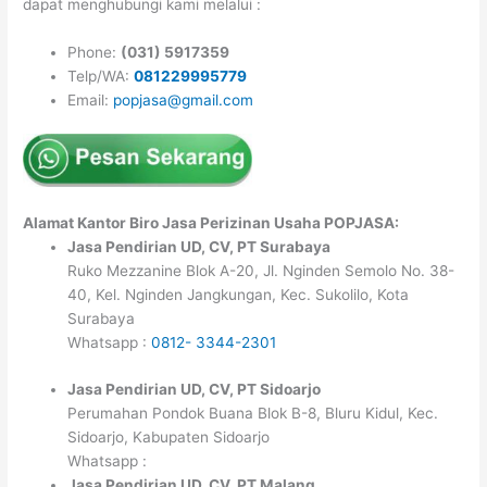
dapat menghubungi kami melalui :
Phone:
(031) 5917359
Telp/WA:
081229995779
Email:
popjasa@gmail.com
Alamat Kantor Biro Jasa Perizinan Usaha POPJASA:
Jasa Pendirian UD, CV, PT Surabaya
Ruko Mezzanine Blok A-20, Jl. Nginden Semolo No. 38-
40, Kel. Nginden Jangkungan, Kec. Sukolilo, Kota
Surabaya
Whatsapp :
0812- 3344-2301
Jasa Pendirian UD, CV, PT Sidoarjo
Perumahan Pondok Buana Blok B-8, Bluru Kidul, Kec.
Sidoarjo, Kabupaten Sidoarjo
Whatsapp :
Jasa Pendirian UD, CV, PT Malang