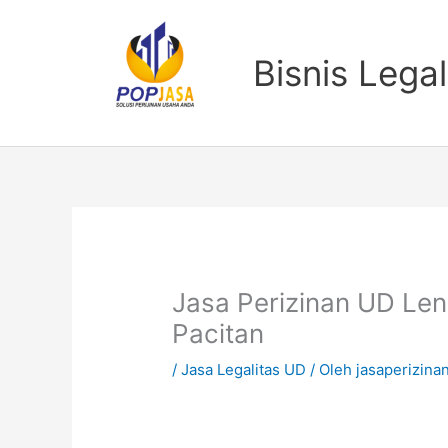
Lewati
ke
konten
Bisnis Legal
Jasa Perizinan UD Len
Pacitan
/
Jasa Legalitas UD
/ Oleh
jasaperizina