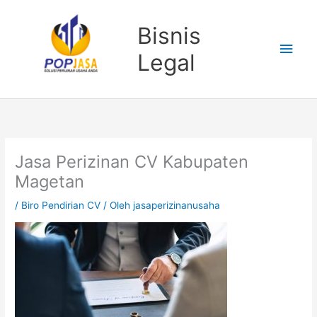
Lewati
Men
ke
Bisnis
konten
Uta
Legal
Jasa Perizinan CV Kabupaten
Magetan
/
Biro Pendirian CV
/ Oleh
jasaperizinanusaha