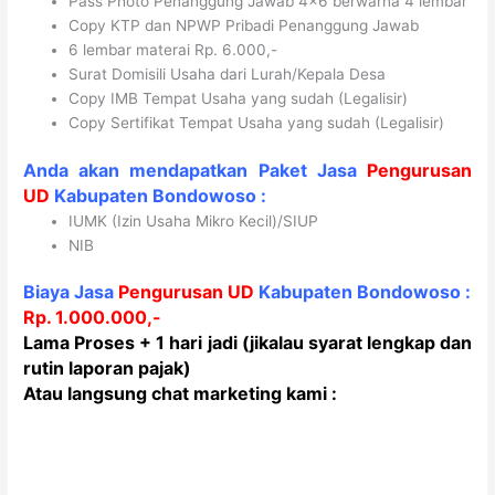
Pass Photo Penanggung Jawab 4×6 berwarna 4 lembar
Copy KTP dan NPWP Pribadi Penanggung Jawab
6 lembar materai Rp. 6.000,-
Surat Domisili Usaha dari Lurah/Kepala Desa
Copy IMB Tempat Usaha yang sudah (Legalisir)
Copy Sertifikat Tempat Usaha yang sudah (Legalisir)
Anda akan mendapatkan Paket Jasa
Pengurusan
UD
Kabupaten
Bondowoso
:
IUMK (Izin Usaha Mikro Kecil)/SIUP
NIB
Biaya Jasa
Pengurusan UD
Kabupaten
Bondowoso
:
Rp. 1.000.000,-
Lama Proses
+ 1 hari jadi (jikalau syarat lengkap dan
rutin laporan pajak)
Atau langsung chat marketing kami :