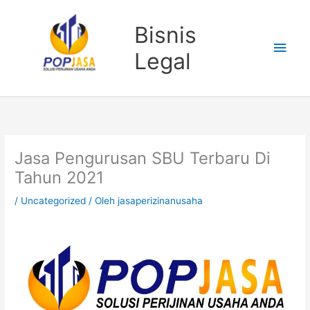
Lewati
Men
ke
Bisnis
konten
Uta
Legal
Jasa Pengurusan SBU Terbaru Di
Tahun 2021
/
Uncategorized
/ Oleh
jasaperizinanusaha