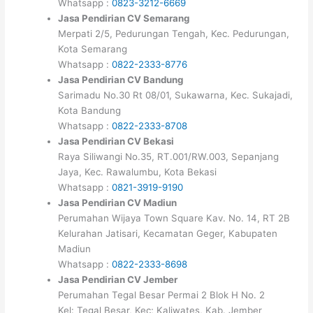
Whatsapp :
0823-3212-6669
Jasa Pendirian CV Semarang
Merpati 2/5, Pedurungan Tengah, Kec. Pedurungan,
Kota Semarang
Whatsapp :
0822-2333-8776
Jasa Pendirian CV Bandung
Sarimadu No.30 Rt 08/01, Sukawarna, Kec. Sukajadi,
Kota Bandung
Whatsapp :
0822-2333-8708
Jasa Pendirian CV Bekasi
Raya Siliwangi No.35, RT.001/RW.003, Sepanjang
Jaya, Kec. Rawalumbu, Kota Bekasi
Whatsapp :
0821-3919-9190
Jasa Pendirian CV Madiun
Perumahan Wijaya Town Square Kav. No. 14, RT 2B
Kelurahan Jatisari, Kecamatan Geger, Kabupaten
Madiun
Whatsapp :
0822-2333-8698
Jasa Pendirian CV Jember
Perumahan Tegal Besar Permai 2 Blok H No. 2
Kel: Tegal Besar, Kec; Kaliwates, Kab. Jember