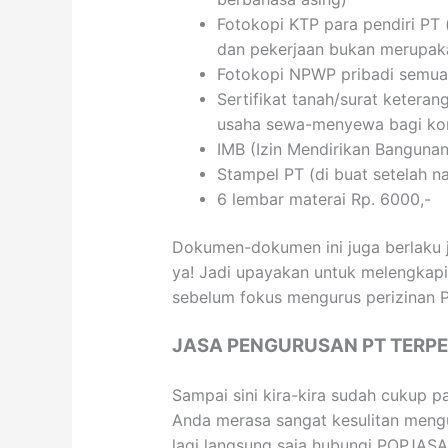
Fotokopi KTP para pendiri PT (
dan pekerjaan bukan merupak
Fotokopi NPWP pribadi semua
Sertifikat tanah/surat keteran
usaha sewa-menyewa bagi kont
IMB (Izin Mendirikan Bangunan)
Stampel PT (di buat setelah na
6 lembar materai Rp. 6000,-
Dokumen-dokumen ini juga berlaku 
ya! Jadi upayakan untuk melengkap
sebelum fokus mengurus perizinan P
JASA PENGURUSAN PT TERP
Sampai sini kira-kira sudah cukup 
Anda merasa sangat kesulitan meng
lagi langsung saja hubungi POPJASA