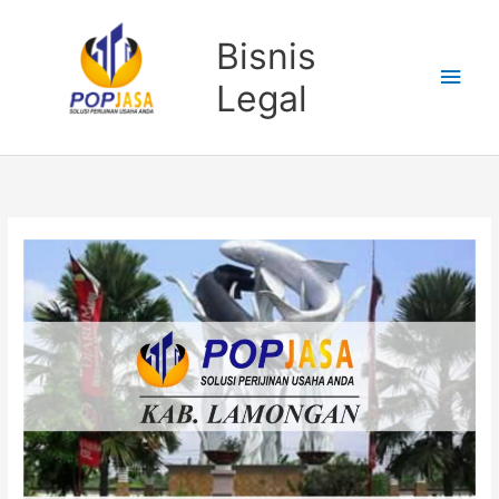
Lewati
Men
ke
Bisnis
konten
Uta
Legal