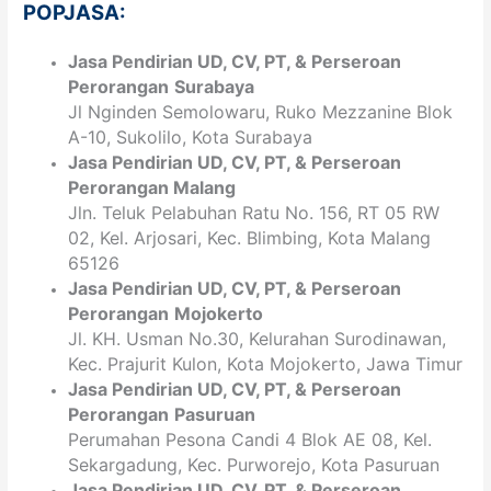
POPJASA:
Jasa Pendirian
UD, CV,
PT
, & Perseroan
Perorangan
Surabaya
Jl Nginden Semolowaru, Ruko Mezzanine Blok
A-10, Sukolilo, Kota Surabaya
Jasa Pendirian
UD, CV,
PT
, & Perseroan
Perorangan Malang
Jln. Teluk Pelabuhan Ratu No. 156, RT 05 RW
02, Kel. Arjosari, Kec. Blimbing, Kota Malang
65126
Jasa Pendirian
UD, CV,
PT
, & Perseroan
Perorangan
Mojokerto
Jl. KH. Usman No.30, Kelurahan Surodinawan,
Kec. Prajurit Kulon, Kota Mojokerto, Jawa Timur
Jasa Pendirian
UD, CV,
PT
, & Perseroan
Perorangan
Pasuruan
Perumahan Pesona Candi 4 Blok AE 08, Kel.
Sekargadung, Kec. Purworejo, Kota Pasuruan
Jasa Pendirian
UD, CV,
PT
, & Perseroan