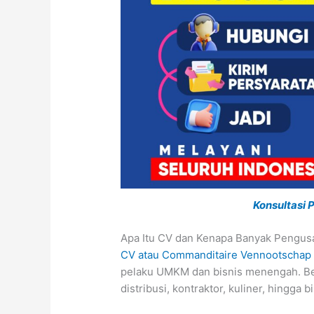
Konsultasi
Apa Itu CV dan Kenapa Banyak Pengus
CV atau Commanditaire Vennootschap
pelaku UMKM dan bisnis menengah. Ben
distribusi, kontraktor, kuliner, hingga b