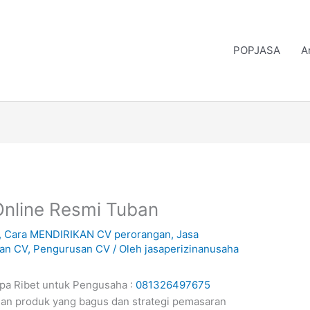
POPJASA
A
nline Resmi Tuban
,
Cara MENDIRIKAN CV perorangan
,
Jasa
ian CV
,
Pengurusan CV
/ Oleh
jasaperizinanusaha
pa Ribet untuk Pengusaha
:
081326497675
an produk yang bagus dan strategi pemasaran