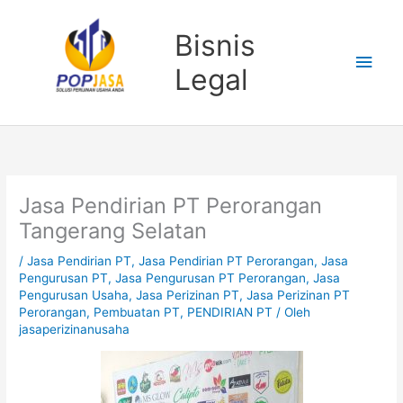
Lewati
Men
ke
Bisnis
konten
Uta
Legal
Jasa Pendirian PT Perorangan
Tangerang Selatan
/
Jasa Pendirian PT
,
Jasa Pendirian PT Perorangan
,
Jasa
Pengurusan PT
,
Jasa Pengurusan PT Perorangan
,
Jasa
Pengurusan Usaha
,
Jasa Perizinan PT
,
Jasa Perizinan PT
Perorangan
,
Pembuatan PT
,
PENDIRIAN PT
/ Oleh
jasaperizinanusaha