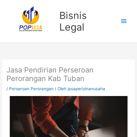
Lewati
Men
ke
Bisnis
konten
Uta
Legal
Jasa Pendirian Perseroan
Perorangan Kab Tuban
/
Perseroan Perorangan
/ Oleh
jasaperizinanusaha