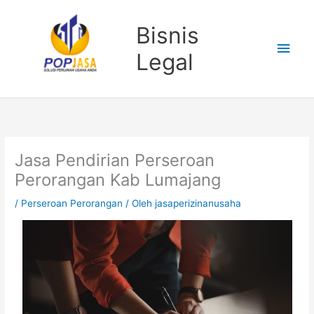
Lewati
Men
ke
Bisnis
konten
Uta
Legal
Jasa Pendirian Perseroan
Perorangan Kab Lumajang
/
Perseroan Perorangan
/ Oleh
jasaperizinanusaha