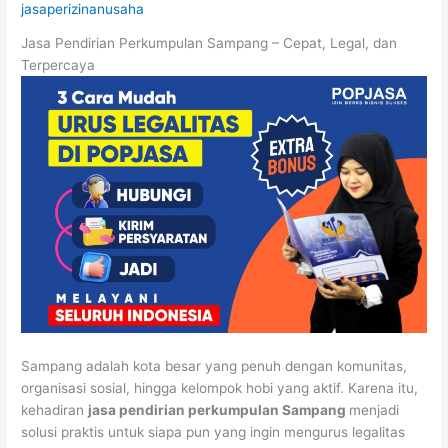
jasaperizinanusaha
Jasa Pendirian Perkumpulan Sampang – Cepat, Legal, dan
Terpercaya
Sampang adalah kota besar yang penuh dengan komunitas,
organisasi sosial, hingga kelompok hobi yang aktif. Karena itu,
kehadiran
jasa pendirian perkumpulan Sampang
menjadi
solusi praktis untuk siapa pun yang ingin mengurus legalitas