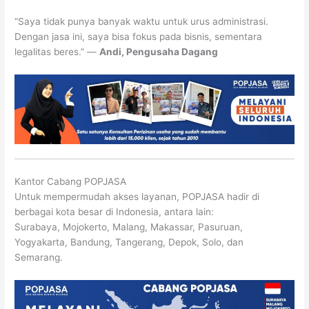
“Saya tidak punya banyak waktu untuk urus administrasi.
Dengan jasa ini, saya bisa fokus pada bisnis, sementara
legalitas beres.” —
Andi, Pengusaha Dagang
Kantor Cabang POPJASA
Untuk mempermudah akses layanan, POPJASA hadir di
berbagai kota besar di Indonesia, antara lain:
Surabaya, Mojokerto, Malang, Makassar, Pasuruan,
Yogyakarta, Bandung, Tangerang, Depok, Solo, dan
Semarang.