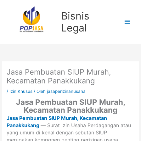
Lewati
Men
ke
Bisnis
konten
Uta
Legal
Jasa Pembuatan SIUP Murah,
Kecamatan Panakkukang
/
Izin Khusus
/ Oleh
jasaperizinanusaha
Jasa Pembuatan SIUP Murah,
Kecamatan Panakkukang
Jasa Pembuatan SIUP Murah, Kecamatan
Panakkukang
— Surat Izin Usaha Perdagangan atau
yang umum di kenal dengan sebutan SIUP
merupakan komponen penting perizinan usaha.