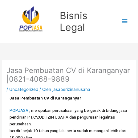
Lewati
Men
ke
Bisnis
konten
Uta
Legal
Jasa Pembuatan CV di Karanganyar
|0821-4068-9889
/
Uncategorized
/ Oleh
jasaperizinanusaha
Jasa Pembuatan CV di Karanganyar
POPJASA
, merupakan perusahaan yang bergerak di bidang jasa
pendirian PT,CV,UD ,IZIN USAHA dan pengurusan legalitas
perusahaan.
berdiri sejak 10 tahun yang lalu serta sudah menangani lebih dari
10.000 klien.