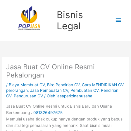
Lewati
Men
ke
Bisnis
konten
Uta
Legal
Jasa Buat CV Online Resmi
Pekalongan
/
Biaya Membuat CV
,
Biro Pendirian CV
,
Cara MENDIRIKAN CV
perorangan
,
Jasa Pembuatan CV
,
Pembuatan CV
,
Pendirian
CV
,
Pengurusan CV
/ Oleh
jasaperizinanusaha
Jasa Buat CV Online Resmi untuk Bisnis Baru dan Usaha
Berkembang :
081326497675
Memulai usaha tidak cukup hanya dengan produk yang bagus
dan strategi pemasaran yang menarik. Saat bisnis mulai