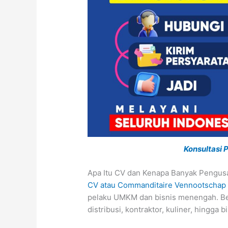
Konsultasi
Apa Itu CV dan Kenapa Banyak Pengus
CV atau Commanditaire Vennootschap
pelaku UMKM dan bisnis menengah. Ben
distribusi, kontraktor, kuliner, hingga b