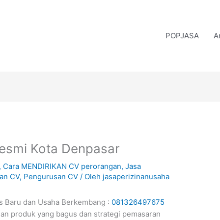
POPJASA
A
Resmi Kota Denpasar
,
Cara MENDIRIKAN CV perorangan
,
Jasa
ian CV
,
Pengurusan CV
/ Oleh
jasaperizinanusaha
is Baru dan Usaha Berkembang :
081326497675
an produk yang bagus dan strategi pemasaran