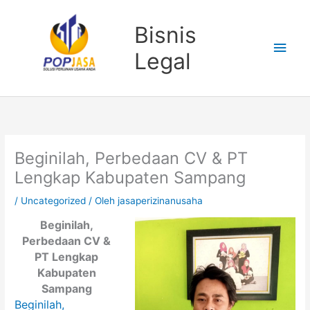
Lewati
Men
ke
Bisnis
konten
Uta
Legal
Beginilah, Perbedaan CV & PT
Lengkap Kabupaten Sampang
/
Uncategorized
/ Oleh
jasaperizinanusaha
Beginilah,
Perbedaan CV &
PT Lengkap
Kabupaten
Sampang
Beginilah,