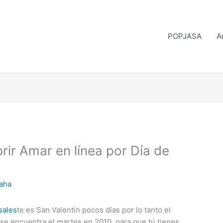
POPJASA
A
rir Amar en línea por Día de
saha
sales
te es San Valentín pocos días por lo tanto el
 se encuentra el martes en 2010, para que tú tienes