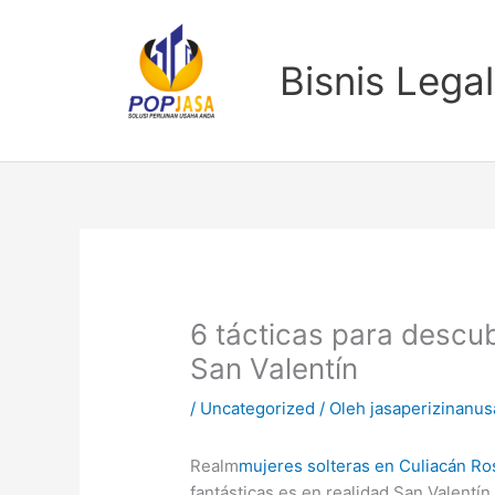
Lewati
ke
konten
Bisnis Legal
6 tácticas para descub
San Valentín
/
Uncategorized
/ Oleh
jasaperizinanu
Realm
mujeres solteras en Culiacán Ro
fantásticas es en realidad San Valentín